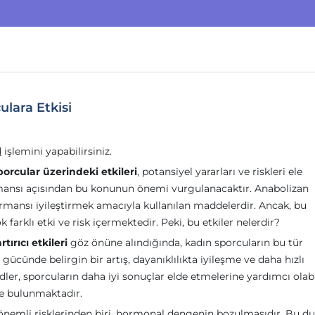
ulara Etkisi
d
işlemini yapabilirsiniz.
orcular üzerindeki etkileri
, potansiyel yararları ve riskleri ele
ormansı açısından bu konunun önemi vurgulanacaktır. Anabolizan
formansı iyileştirmek amacıyla kullanılan maddelerdir. Ancak, bu
 farklı etki ve risk içermektedir. Peki, bu etkiler nelerdir?
ırıcı etkileri
göz önüne alındığında, kadın sporcuların bu tür
ücünde belirgin bir artış, dayanıklılıkta iyileşme ve daha hızlı
dler, sporcuların daha iyi sonuçlar elde etmelerine yardımcı olabil
e bulunmaktadır.
n önemli risklerinden biri, hormonal dengenin bozulmasıdır. Bu d