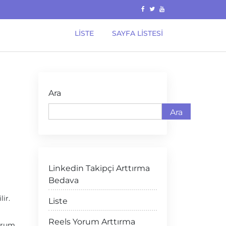
LISTE
SAYFA LISTESI
Ara
Ara
Linkedin Takipçi Arttırma
Bedava
ir.
Liste
Reels Yorum Arttırma
urum,