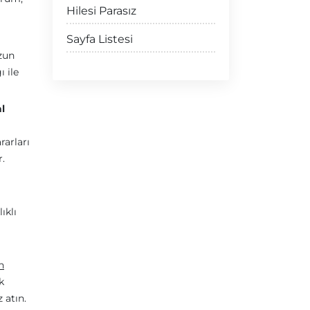
Hilesi Parasız
Sayfa Listesi
uzun
ı ile
l
rarları
r.
ıklı
n
k
 atın.