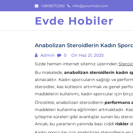
Skip
+2808272282
info@yourmail.com
to
Evde Hobiler
content
Anabolizan Steroidlerin Kadın Sporc
Admin
0
On Haz 21, 2025
Sizde hemen internet sitemiz üzerinden
Steroi
Bu makalede,
anabolizan steroidlerin kadın sp
alınacaktır. Kadın sporcuların sağlığı ve perf
steroidler, kas kütlesini artırmak ve genel per
maddelerin kullanımı, kadın sporcular için birçok
Öncelikle, anabolizan steroidlerin
performans art
maddeleri kullanma eğilimleri artmaktadır. Kas g
iyileşme süreleri gibi avantajlar sunan bu steroi
Ancak, bu yararların yanında bazı ciddi
riskler
d
Kadın sporcular için anabolizan steroidlerin e