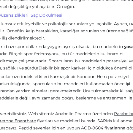
iksel değişikliğe yol açabilir. Örneğin:
üzensizlikleri
Saç Dökülmesi
lumsuz etkileyebilir ve psikolojik sorunlara yol açabilir. Ayrıca, 
ir. Örneğin, kalp hastalıkları, karaciğer sorunları ve üreme sağlığ
 ilişkilendirilmektedir.
nımı bazı spor dallarında yaygınlaşmış olsa da, bu maddelerin
yasa
dır. Birçok spor federasyonu, bu tür maddelerin kullanımını
dirmeye çalışmaktadır. Sporcuların, bu maddelerin potansiyel ya
 sağlıklı ve sürdürülebilir bir spor kariyeri için oldukça önemlidi
rcular üzerindeki etkileri karmaşık bir konudur. Hem potansiyel
lundurulduğunda, sporcuların bu maddeleri kullanmadan önce
iyi
nından yardım almaları gerekmektedir. Unutulmamalıdır ki, sağl
ı maddelerle değil, aynı zamanda doğru beslenme ve antrenman ile
 verebilirsiniz. Web sitemiz Anabolic Pharma üzerinden
Parabola
sterone Enanthate
fiyatları ve modelleri burada. SARMs kullanma
buradayız. Peptid sevenler için en uygun
AOD-9604
fiyatlarına göz