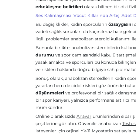
erkekleşme belirtileri
olarak bilinen bir dizi fiz
Ses Kalınlaşması
Vücut Kıllarında Artış
Adet D
Bu değişiklikler, kadın sporcuların
özsaygısını
o
vadeli sağlık sorunları da kaçınılmaz hale gelebil
ilgili problemler anabolizan steroid kullanımı ile
Bununla birlikte, anabolizan steroidlerin kulla
durumu
ve spor camiasındaki kabulü tartışmalı
yasaklamakta ve sporcuları bu konuda bilinçlen
ve riskleri hakkında doğru bilgiye sahip olmaları,
Sonuç olarak, anabolizan steroidlerin kadın spo
yararları hem de ciddi riskleri göz önünde bu
düşünmeleri
ve profesyonel bir sağlık danışma
bir spor kariyeri, yalnızca performans artırıc
mümkündür.
Online olarak sizde
Anavar
ürünlerinden sipariş
çeşitlerine göz atın. Güvenilir anabolizan
Testo
isteyenler için orjinal
Yk-11 Myostatin
satışıyla 