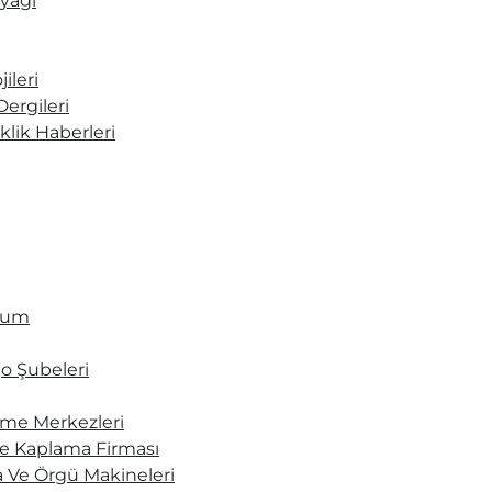
nyağı
ileri
ergileri
klik Haberleri
olum
go Şubeleri
eme Merkezleri
e Kaplama Firması
 Ve Örgü Makineleri