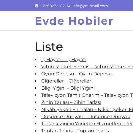
Skip
+2808272282
info@yourmail.com
to
Evde Hobiler
content
Liste
İş Hayatı – İş Hayatı
Vitrin Market Firması – Vitrin Market F
Oyun Deposu – Oyun Deposu
Ciğerciler – Ciğerciler
Bilgi Yığını – Bilgi Yığını
Televizyon Tamir Onarım – Televizyon 
Zihin Tarlası – Zihin Tarlası
Nikah Şekeri Firmaları – Nikah Şekeri F
Düşünce Dünyası – Düşünce Dünyası
Tedarik Zinciri Yönetim Hizmetleri – Te
Toptan Jeans – Toptan Jeans