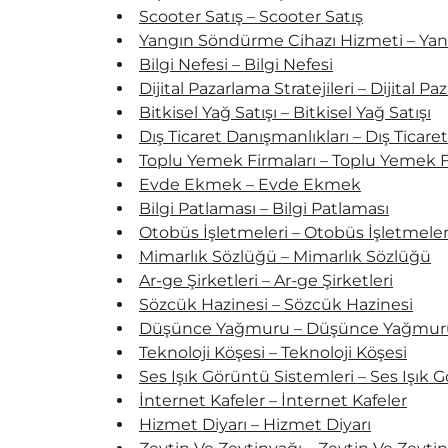
Scooter Satış – Scooter Satış
Yangın Söndürme Cihazı Hizmeti – Ya
Bilgi Nefesi – Bilgi Nefesi
Dijital Pazarlama Stratejileri – Dijital Pa
Bitkisel Yağ Satışı – Bitkisel Yağ Satışı
Dış Ticaret Danışmanlıkları – Dış Ticare
Toplu Yemek Firmaları – Toplu Yemek F
Evde Ekmek – Evde Ekmek
Bilgi Patlaması – Bilgi Patlaması
Otobüs İşletmeleri – Otobüs İşletmeler
Mimarlık Sözlüğü – Mimarlık Sözlüğü
Ar-ge Şirketleri – Ar-ge Şirketleri
Sözcük Hazinesi – Sözcük Hazinesi
Düşünce Yağmuru – Düşünce Yağmur
Teknoloji Köşesi – Teknoloji Köşesi
Ses Işık Görüntü Sistemleri – Ses Işık 
İnternet Kafeler – İnternet Kafeler
Hizmet Diyarı – Hizmet Diyarı