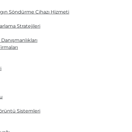
ngın Söndürme Cihazı Hizmeti
zarlama Stratejileri
t Danışmanlıkları
irmaları
i
u
Görüntü Sistemleri