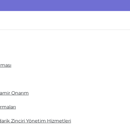
irması
Tamir Onarım
irmaları
darik Zinciri Yönetim Hizmetleri