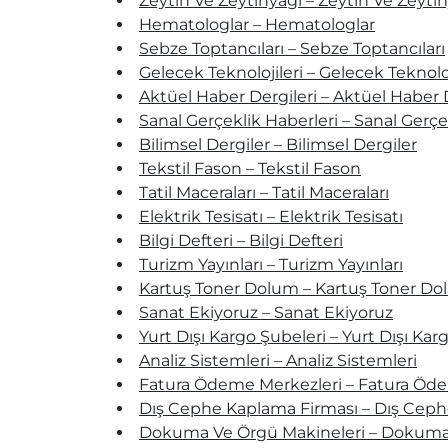
Zeytin Ve Zeytinyağı – Zeytin Ve Zeyti
Hematologlar – Hematologlar
Sebze Toptancıları – Sebze Toptancıları
Gelecek Teknolojileri – Gelecek Teknoloj
Aktüel Haber Dergileri – Aktüel Haber D
Sanal Gerçeklik Haberleri – Sanal Gerçe
Bilimsel Dergiler – Bilimsel Dergiler
Tekstil Fason – Tekstil Fason
Tatil Maceraları – Tatil Maceraları
Elektrik Tesisatı – Elektrik Tesisatı
Bilgi Defteri – Bilgi Defteri
Turizm Yayınları – Turizm Yayınları
Kartuş Toner Dolum – Kartuş Toner D
Sanat Ekiyoruz – Sanat Ekiyoruz
Yurt Dışı Kargo Şubeleri – Yurt Dışı Kar
Analiz Sistemleri – Analiz Sistemleri
Fatura Ödeme Merkezleri – Fatura Öd
Dış Cephe Kaplama Firması – Dış Ceph
Dokuma Ve Örgü Makineleri – Dokuma