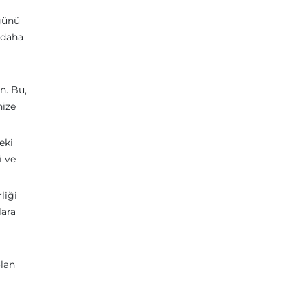
ğünü
 daha
n. Bu,
nize
eki
i ve
liği
lara
olan