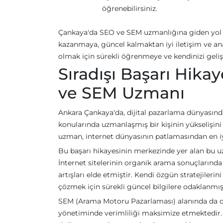
öğrenebilirsiniz.
Çankaya'da SEO ve SEM uzmanlığına giden yol h
kazanmaya, güncel kalmaktan iyi iletişim ve anal
olmak için sürekli öğrenmeye ve kendinizi gel
Sıradışı Başarı Hika
ve SEM Uzmanı
Ankara Çankaya'da, dijital pazarlama dünyasınd
konularında uzmanlaşmış bir kişinin yükselişini
uzman, internet dünyasının patlamasından en iy
Bu başarı hikayesinin merkezinde yer alan bu 
İnternet sitelerinin organik arama sonuçlarında
artışları elde etmiştir. Kendi özgün stratejiler
çözmek için sürekli güncel bilgilere odaklanmışt
SEM (Arama Motoru Pazarlaması) alanında da o
yönetiminde verimliliği maksimize etmektedir. Ü