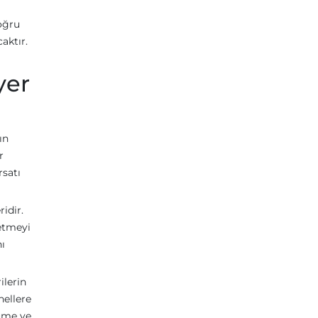
oğru
aktır.
yer
ın
r
rsatı
idir.
 etmeyi
ı
ilerin
nellere
yüme ve