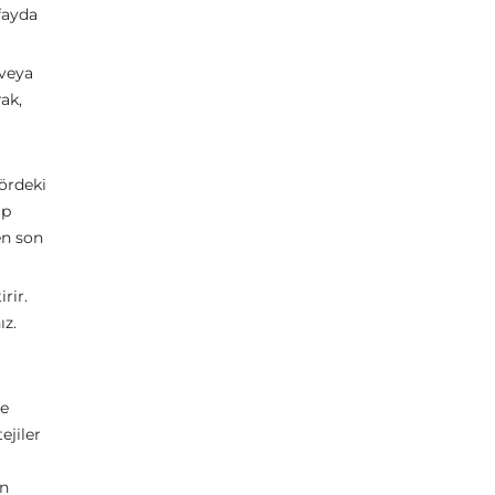
fayda
 veya
ak,
ördeki
ip
en son
rir.
ız.
ve
ejiler
en