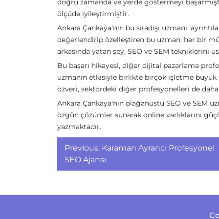
doğru zamanda ve yerde göstermeyi başarmıştı
ölçüde iyileştirmiştir.
Ankara Çankaya'nın bu sıradışı uzmanı, ayrıntıla
değerlendirip özelleştiren bu uzman, her bir m
arkasında yatan şey, SEO ve SEM tekniklerini us
Bu başarı hikayesi, diğer dijital pazarlama pro
uzmanın etkisiyle birlikte birçok işletme büyük 
özveri, sektördeki diğer profesyonelleri de daha
Ankara Çankaya'nın olağanüstü SEO ve SEM uzman
özgün çözümler sunarak online varlıklarını güçle
yazmaktadır.
Yazı
Previous:
Karaman Ayrancı Profesyonel
gezinmesi
SEO Ajansı
Co