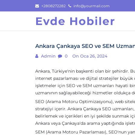
Skip
+2808272282
info@yourmail.com
to
Evde Hobiler
content
Ankara Çankaya SEO ve SEM Uzman
Admin
0
On Oca 26, 2024
Ankara, Türkiye'nin başkenti olan bir şehirdir.
internet pazarlaması ve dijital stratejiler büyü
işletmeler için SEO ve SEM uzmanları hayati bi
uzmanının sağlayabileceği hizmetler oldukça de
SEO (Arama Motoru Optimizasyonu), web siteleri
stratejiyi içerir. Ankara Çankaya SEO uzmanları
belirlemek ve içerikleri en iyi şekilde sunmak iç
Ankara veya Çankaya'da arama yaptığında işlet
SEM (Arama Motoru Pazarlaması), SEO'nun yanı s