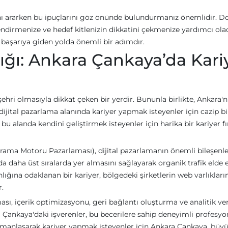
 ararken bu ipuçlarını göz önünde bulundurmanız önemlidir. D
ndirmenize ve hedef kitlenizin dikkatini çekmenize yardımcı olac
 başarıya giden yolda önemli bir adımdır.
ğı: Ankara Çankaya’da Kari
şehri olmasıyla dikkat çeken bir yerdir. Bununla birlikte, Ankara'n
le dijital pazarlama alanında kariyer yapmak isteyenler için cazip bi
landa kendini geliştirmek isteyenler için harika bir kariyer fı
a Motoru Pazarlaması), dijital pazarlamanın önemli bileşenler
da daha üst sıralarda yer almasını sağlayarak organik trafik elde
ına odaklanan bir kariyer, bölgedeki şirketlerin web varlıkların
.
ı, içerik optimizasyonu, geri bağlantı oluşturma ve analitik ver
ara Çankaya'daki işverenler, bu becerilere sahip deneyimli profesyo
zmanlaşarak kariyer yapmak isteyenler için Ankara Çankaya, bü