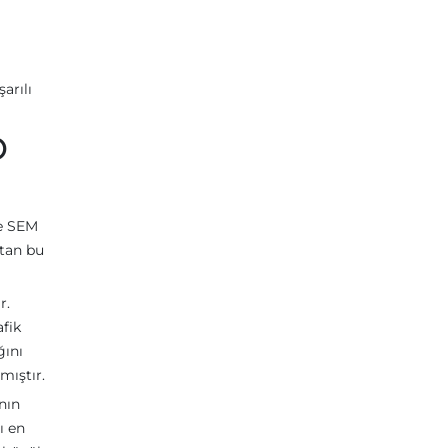
arılı
O
ve SEM
rtan bu
r.
afik
ğını
mıştır.
nın
ı en