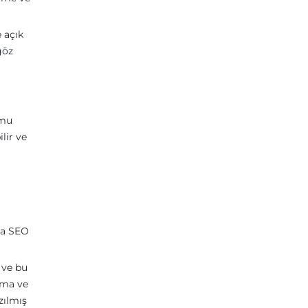
 açık
göz
umu
lir ve
da SEO
 ve bu
ama ve
zılmış