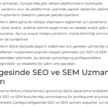
uzmanları, Google Ads gibi reklam platformlarını kullanarak
yardımcı olur. Bu platformlar üzerinde yapılan reklamlar, belirl
 müşterilerin dikkatini çekecek şekilde tasarlanır.
erin daha geniş bir kitleye ulaşmasını sağlamak için pazarlama
eb sitesi analizi, anahtar kelime araştırması ve rekabet analizi gibi 
 sunarlar. Ayrıca, sosyal medya yönetimi, marka bilinirliği artırm
r de sunabilirler.
in dijital dünyada başarılı olabilmesi için gereken uzmanlığı s
eflenen müşterilere erişmek isteyen işletmeler için SEO ve SEM
lgesindeki işletmeler, bu alanda uzmanlaşmış profesyonellere
ştirebilir ve rekabette bir adım öne geçebilir.
lgesinde SEO ve SEM Uzman
rı
ma Motoru Pazarlaması) günümüz dijital pazarlama stratejile
 SEO ve SEM konularında uzmanlaşmış bir profesyonel arıyorsan
e Ankara Çankaya bölgesinde SEO ve SEM uzmanı arayanlar için b