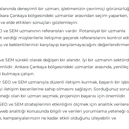
lanında deneyimli bir uzman, işletmenizin çevrimiçi görünürlü
 Ankara Çankaya bölgesindeki uzmanlar arasından seçim yaparken,
 ve elde ettikleri sonuçları gözlemleyin.
SEO ve SEM uzmanının referansları vardır. Potansiyel bir uzmanla
verdiği müşterilerle iletişime geçerek referanslarını kontrol edi
 ve beklentilerinizi karşılayıp karşılamayacağını değerlendirme
e SEM sürekli olarak değişen bir alandır. İyi bir uzmanın sektörd
lidir. Ankara Çankaya bölgesindeki uzmanlar arasında, yenilikç
ni bulmaya çalışın.
ir SEO ve SEM uzmanıyla düzenli iletişim kurmak, başarılı bir işbir
i iletişim becerilerine sahip olmasını sağlayın. Sorduğunuz soru
teneği olan bir uzman seçmek, projenizin başarısı için önemlidir.
SEO ve SEM stratejilerinin etkinliğini ölçmek için analitik verilere
eb analitiği konusunda bilgili ve verileri yorumlama yeteneği 
e, kampanyalarınızın ne kadar etkili olduğunu izleyebilir ve