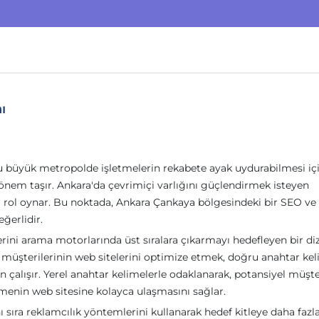
ı
 Bu büyük metropolde işletmelerin rekabete ayak uydurabilmesi iç
k önem taşır. Ankara'da çevrimiçi varlığını güçlendirmek isteyen
r rol oynar. Bu noktada, Ankara Çankaya bölgesindeki bir SEO v
ğerlidir.
ni arama motorlarında üst sıralara çıkarmayı hedefleyen bir diz
, müşterilerinin web sitelerini optimize etmek, doğru anahtar kel
in çalışır. Yerel anahtar kelimelerle odaklanarak, potansiyel müşte
menin web sitesine kolayca ulaşmasını sağlar.
ıra reklamcılık yöntemlerini kullanarak hedef kitleye daha fazl