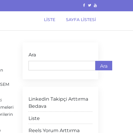
LISTE
SAYFA LISTESI
Ara
Ara
in
e SEM
Linkedin Takipçi Arttırma
i
Bedava
imeleri
rilerin
Liste
a
Reels Yorum Arttırma