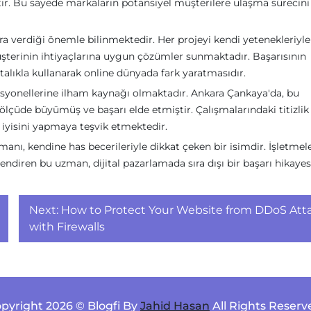
r. Bu sayede markaların potansiyel müşterilere ulaşma sürecin
ra verdiği önemle bilinmektedir. Her projeyi kendi yetenekleriyle
üşterinin ihtiyaçlarına uygun çözümler sunmaktadır. Başarısının
talıkla kullanarak online dünyada fark yaratmasıdır.
fesyonellerine ilham kaynağı olmaktadır. Ankara Çankaya'da, bu
ölçüde büyümüş ve başarı elde etmiştir. Çalışmalarındaki titizlik
 iyisini yapmaya teşvik etmektedir.
ı, kendine has becerileriyle dikkat çeken bir isimdir. İşletmel
ndiren bu uzman, dijital pazarlamada sıra dışı bir başarı hikayes
Next:
How to Protect Your Website from DDoS Att
with Firewalls
pyright 2026 © Blogfi By
Jahid Hasan
All Rights Reserv