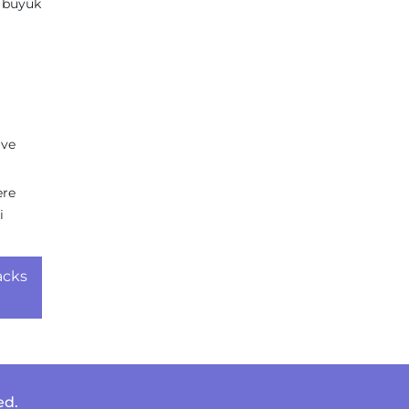
i büyük
 ve
ere
i
acks
ed.