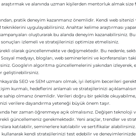
ı araştırmak ve alanında uzman kişilerden mentorluk almak size 
dından, pratik deneyim kazanmanız önemlidir. Kendi web sitenizi
ekniklerini uygulayabilirsiniz. Anahtar kelime araştırması yapar
kampanyaları oluşturarak bu alanda deneyim kazanabilirsiniz. Bu
 sonuçları izlemeli ve stratejilerinizi optimize etmelisiniz.
rekli olarak güncellenmekte ve değişmektedir. Bu nedenle, sekt
. Sosyal medyayı, blogları, web seminerlerini ve konferansları tak
rsiniz. Google'ın algoritma güncellemelerini yakından izleyerek, 
geliştirebilirsiniz.
Çankaya'da SEO ve SEM uzmanı olmak, iyi iletişim becerileri gerekti
etişim kurmalı, hedeflerini anlamalı ve stratejilerinizi açıklamalısın
e sahip olmanız önemlidir. Verileri doğru bir şekilde okuyabilme,
inizi verilere dayandırma yeteneği büyük önem taşır.
nda her zaman öğrenmeye açık olmalısınız. Değişen teknoloji 
rekli güncellemeniz gerekmektedir. Yeni araçlar, trendler ve strat
ara katılabilir, seminerlere katılabilir ve sertifikalar alabilirsiniz.
llanarak kendi stratejilerinizi test edebilir ve deneyimlerinizd