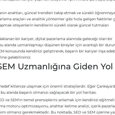
nın anahtarı, güncel trendleri takip etmek ve sürekli öğrenmeye
arlama araçları ve analitik yöntemler gibi hızla gelişen faktörler 
pmak isteyenlerin kendilerini sürekli olarak güncel tutmaları
anan bir kariyer, dijital pazarlama alanında geleceği olan bir
, bu alanda uzmanlaşmayı düşünen bireyler için avantajlı bir dur
konusunda kendinizi geliştirerek, başarılı bir kariyer inşa edebi
ne gelebilirsiniz.
SEM Uzmanlığına Giden Yol
edef kitlenize ulaşmak için önemli stratejilerdir. Eğer Çankaya'
bu alanda başarılı olmanızı sağlayacak bir yol haritası.
SEO ve SEM'in temel prensiplerini anlamak için kendinizi eğitmeli
rama motoru optimizasyonu, anahtar kelime analizi, içerik pazarl
 hakim olmanız gerekmektedir. Bu noktada, SEO ve SEM üzerine ya