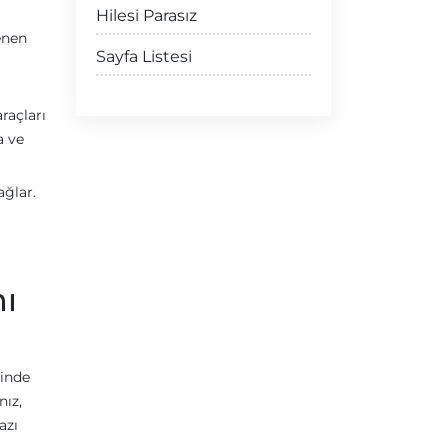
Hilesi Parasız
enen
Sayfa Listesi
araçları
a ve
ağlar.
ı
rinde
ız,
azı