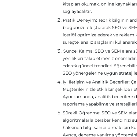
kitapları okumak, online kaynaklar
sağlayacaktır.
Pratik Deneyim: Teorik bilginin ar
blogunuzu oluşturarak SEO ve SEM t
içeriği optimize ederek ve reklam 
süreçte, analiz araçlarını kullanarak
Güncel Kalma: SEO ve SEM alanı sü
yenilikleri takip etmeniz önemlidir
ederek güncel trendleri öğrenebili
SEO yönergelerine uygun stratejiler 
İyi İletişim ve Analitik Beceriler: 
Müşterilerinizle etkili bir şekilde il
Aynı zamanda, analitik becerilere d
raporlama yapabilme ve stratejiler
Sürekli Öğrenme: SEO ve SEM alanı
algoritmalarla beraber kendinizi sü
hakkında bilgi sahibi olmak için kursl
Ayrıca, deneme yanılma yöntemini ku