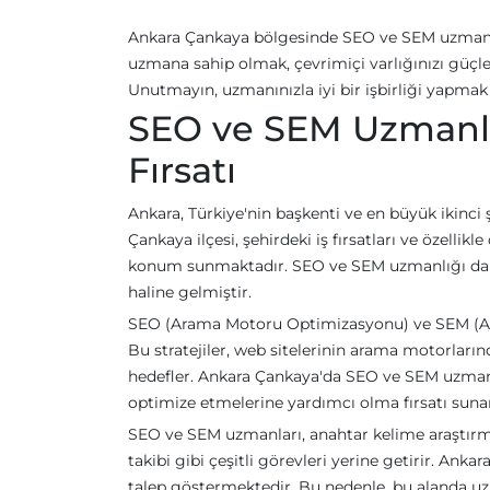
Ankara Çankaya bölgesinde SEO ve SEM uzmanı
uzmana sahip olmak, çevrimiçi varlığınızı güçle
Unutmayın, uzmanınızla iyi bir işbirliği yapmak
SEO ve SEM Uzmanlı
Fırsatı
Ankara, Türkiye'nin başkenti ve en büyük ikinci 
Çankaya ilçesi, şehirdeki iş fırsatları ve özellik
konum sunmaktadır. SEO ve SEM uzmanlığı da bu a
haline gelmiştir.
SEO (Arama Motoru Optimizasyonu) ve SEM (Aram
Bu stratejiler, web sitelerinin arama motorların
hedefler. Ankara Çankaya'da SEO ve SEM uzmanlığ
optimize etmelerine yardımcı olma fırsatı sunar
SEO ve SEM uzmanları, anahtar kelime araştırmas
takibi gibi çeşitli görevleri yerine getirir. Ank
talep göstermektedir. Bu nedenle, bu alanda u