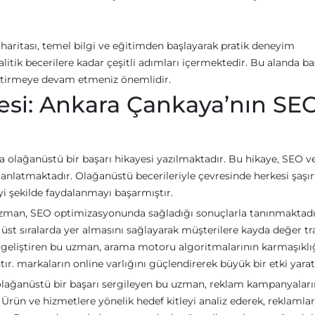
aritası, temel bilgi ve eğitimden başlayarak pratik deneyim
itik becerilere kadar çeşitli adımları içermektedir. Bu alanda baş
iştirmeye devam etmeniz önemlidir.
yesi: Ankara Çankaya’nın SE
a olağanüstü bir başarı hikayesi yazılmaktadır. Bu hikaye, SEO 
 anlatmaktadır. Olağanüstü becerileriyle çevresinde herkesi şaşı
i şekilde faydalanmayı başarmıştır.
uzman, SEO optimizasyonunda sağladığı sonuçlarla tanınmaktadı
 üst sıralarda yer almasını sağlayarak müşterilere kayda değer tr
ini geliştiren bu uzman, arama motoru algoritmalarının karmaşıklı
ır. markaların online varlığını güçlendirerek büyük bir etki yarat
lağanüstü bir başarı sergileyen bu uzman, reklam kampanyaları
rün ve hizmetlere yönelik hedef kitleyi analiz ederek, reklamlar