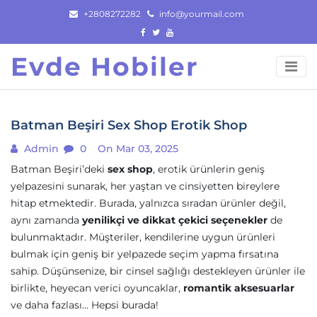
Skip
+2808272282
info@yourmail.com
to
content
Evde Hobiler
Batman Beşiri Sex Shop Erotik Shop
Admin
0
On Mar 03, 2025
Batman Beşiri’deki
sex shop
, erotik ürünlerin geniş
yelpazesini sunarak, her yaştan ve cinsiyetten bireylere
hitap etmektedir. Burada, yalnızca sıradan ürünler değil,
aynı zamanda
yenilikçi ve dikkat çekici seçenekler
de
bulunmaktadır. Müşteriler, kendilerine uygun ürünleri
bulmak için geniş bir yelpazede seçim yapma fırsatına
sahip. Düşünsenize, bir cinsel sağlığı destekleyen ürünler ile
birlikte, heyecan verici oyuncaklar,
romantik aksesuarlar
ve daha fazlası… Hepsi burada!