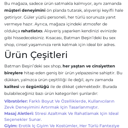
Bu mağaza, sadece ürün satmakla kalmıyor, aynı zamanda
müşteri deneyimini
ön planda tutarak, alışverişi keyifli hale
getiriyor. Güler yüzlü personeli, her türlü sorunuza yanıt
vermeye hazır. Ayrıca, mağaza içindeki atmosfer de
oldukça
rahatlatıcı
. Alışveriş yaparken kendinizi evinizde
gibi hissedeceksiniz. Kısacası, Batman Beşiri’deki bu sex
shop, cinsel yaşamınıza renk katmak için ideal bir adres.
Ürün Çeşitleri
Batman Beşiri’deki sex shop,
her yaştan ve cinsiyetten
bireylere
hitap eden geniş bir ürün yelpazesine sahiptir. Bu
dükkan, yalnızca ürün çeşitliliği ile değil, aynı zamanda
kalitesi
ve
özgünlüğü
ile de dikkat çekmektedir. Burada
bulabileceğiniz bazı ürün kategorileri şunlardır:
Vibratörler:
Farklı Boyut Ve Özelliklerde, Kullanıcıların
Zevk Deneyimini Artırmak Için Tasarlanmıştır.
Masaj Aletleri:
Stresi Azaltmak Ve Rahatlamak Için Ideal
Seçenekler Sunar.
Giyim:
Erotik Iç Giyim Ve Kostümler, Her Türlü Fanteziye