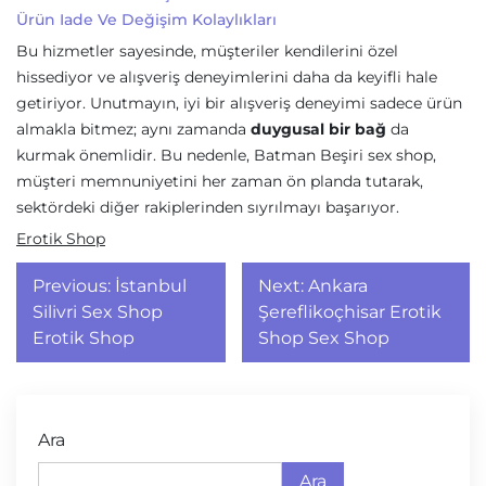
Ürün Iade Ve Değişim Kolaylıkları
Bu hizmetler sayesinde, müşteriler kendilerini özel
hissediyor ve alışveriş deneyimlerini daha da keyifli hale
getiriyor. Unutmayın, iyi bir alışveriş deneyimi sadece ürün
almakla bitmez; aynı zamanda
duygusal bir bağ
da
kurmak önemlidir. Bu nedenle, Batman Beşiri sex shop,
müşteri memnuniyetini her zaman ön planda tutarak,
sektördeki diğer rakiplerinden sıyrılmayı başarıyor.
Erotik Shop
Yazı
Previous:
İstanbul
Next:
Ankara
gezinmesi
Silivri Sex Shop
Şereflikoçhisar Erotik
Erotik Shop
Shop Sex Shop
Ara
Ara