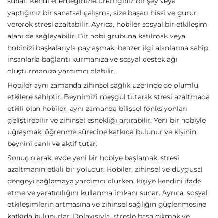
sunar. Kendi el emeğinizle ürettiğiniz bir şey veya
yaptığınız bir sanatsal çalışma, size başarı hissi ve gurur
vererek stresi azaltabilir. Ayrıca, hobiler sosyal bir etkileşim
alanı da sağlayabilir. Bir hobi grubuna katılmak veya
hobinizi başkalarıyla paylaşmak, benzer ilgi alanlarına sahip
insanlarla bağlantı kurmanıza ve sosyal destek ağı
oluşturmanıza yardımcı olabilir.
Hobiler aynı zamanda zihinsel sağlık üzerinde de olumlu
etkilere sahiptir. Beynimizi meşgul tutarak stresi azaltmada
etkili olan hobiler, aynı zamanda bilişsel fonksiyonları
geliştirebilir ve zihinsel esnekliği artırabilir. Yeni bir hobiyle
uğraşmak, öğrenme sürecine katkıda bulunur ve kişinin
beynini canlı ve aktif tutar.
Sonuç olarak, evde yeni bir hobiye başlamak, stresi
azaltmanın etkili bir yoludur. Hobiler, zihinsel ve duygusal
dengeyi sağlamaya yardımcı olurken, kişiye kendini ifade
etme ve yaratıcılığını kullanma imkanı sunar. Ayrıca, sosyal
etkileşimlerin artmasına ve zihinsel sağlığın güçlenmesine
katkıda bulunurlar. Dolayısıyla, stresle başa çıkmak ve