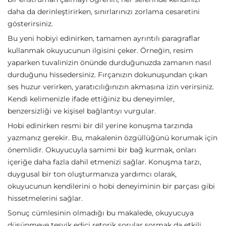
daha da derinleştirirken, sınırlarınızı zorlama cesaretini
gösterirsiniz.
Bu yeni hobiyi edinirken, tamamen ayrıntılı paragraflar
kullanmak okuyucunun ilgisini çeker. Örneğin, resim
yaparken tuvalinizin önünde durduğunuzda zamanın nasıl
durduğunu hissedersiniz. Fırçanızın dokunuşundan çıkan
ses huzur verirken, yaratıcılığınızın akmasına izin verirsiniz.
Kendi kelimenizle ifade ettiğiniz bu deneyimler,
benzersizliği ve kişisel bağlantıyı vurgular.
Hobi edinirken resmi bir dil yerine konuşma tarzında
yazmanız gerekir. Bu, makalenin özgüllüğünü korumak için
önemlidir. Okuyucuyla samimi bir bağ kurmak, onları
içeriğe daha fazla dahil etmenizi sağlar. Konuşma tarzı,
duygusal bir ton oluşturmanıza yardımcı olarak,
okuyucunun kendilerini o hobi deneyiminin bir parçası gibi
hissetmelerini sağlar.
Sonuç cümlesinin olmadığı bu makalede, okuyucuya
düşünmeye teşvik edici retorik sorular sormak da etkili