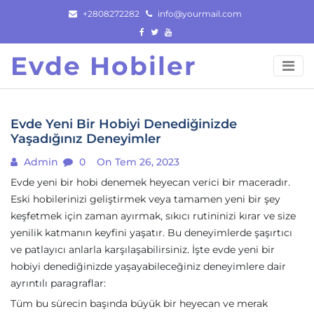
Skip
+2808272282
info@yourmail.com
to
content
Evde Hobiler
Evde Yeni Bir Hobiyi Denediğinizde
Yaşadığınız Deneyimler
Admin
0
On Tem 26, 2023
Evde yeni bir hobi denemek heyecan verici bir maceradır.
Eski hobilerinizi geliştirmek veya tamamen yeni bir şey
keşfetmek için zaman ayırmak, sıkıcı rutininizi kırar ve size
yenilik katmanın keyfini yaşatır. Bu deneyimlerde şaşırtıcı
ve patlayıcı anlarla karşılaşabilirsiniz. İşte evde yeni bir
hobiyi denediğinizde yaşayabileceğiniz deneyimlere dair
ayrıntılı paragraflar:
Tüm bu sürecin başında büyük bir heyecan ve merak