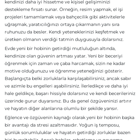
kendinizi daha iyi hissetme ve kişisel gelişiminizi
destekleme fırsatı sunar. Örneğin, resim yapmak, el işi
projeleri tamamlamak veya bahçecilik gibi aktivitelerle
uğraşmak, yaratıcılığınızı ortaya çıkarmanın yanı sıra
ruhunuzu da besler. Kendi yeteneklerinizi keşfetmek ve
üretken olmanın verdiği tatmin duygusuyla dolarsınız.
Evde yeni bir hobinin getirdiği mutluluğun altında,
kendinize olan güvenin artması yatar. Yeni bir beceriyi
öğrenmek için zaman ve çaba harcamak, sizin ne kadar
motive olduğunuzu ve öğrenme yeteneğinizi gösterir.
Başlangıçta belki zorluklarla karşılaşabilirsiniz, ancak sabır
ve azimle bu engelleri aşabilirsiniz. İlerledikçe ve daha iyi
hale geldikçe, başarı hissiyle dolarsınız ve kendi becerileriniz
üzerinde gurur duyarsınız. Bu da genel özgüveninizi artırır
ve hayatın diğer alanlarına olumlu bir şekilde yansır.
Eğlence ve özgüvenin kaynağı olarak yeni bir hobinin başka
bir avantajı da stresi azaltmasıdır. Yoğun iş temposu,
günlük sorumluluklar ve hayatın getirdiği zorluklar bazen