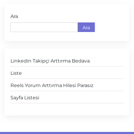
Ara
Ara
Linkedin Takipçi Arttırma Bedava
Liste
Reels Yorum Arttırma Hilesi Parasız
Sayfa Listesi