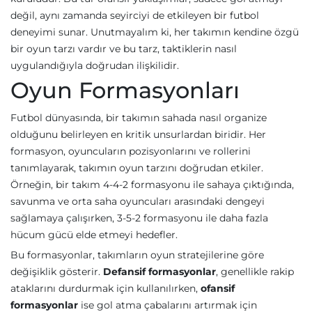
değil, aynı zamanda seyirciyi de etkileyen bir futbol
deneyimi sunar. Unutmayalım ki, her takımın kendine özgü
bir oyun tarzı vardır ve bu tarz, taktiklerin nasıl
uygulandığıyla doğrudan ilişkilidir.
Oyun Formasyonları
Futbol dünyasında, bir takımın sahada nasıl organize
olduğunu belirleyen en kritik unsurlardan biridir. Her
formasyon, oyuncuların pozisyonlarını ve rollerini
tanımlayarak, takımın oyun tarzını doğrudan etkiler.
Örneğin, bir takım 4-4-2 formasyonu ile sahaya çıktığında,
savunma ve orta saha oyuncuları arasındaki dengeyi
sağlamaya çalışırken, 3-5-2 formasyonu ile daha fazla
hücum gücü elde etmeyi hedefler.
Bu formasyonlar, takımların oyun stratejilerine göre
değişiklik gösterir.
Defansif formasyonlar
, genellikle rakip
ataklarını durdurmak için kullanılırken,
ofansif
formasyonlar
ise gol atma çabalarını artırmak için