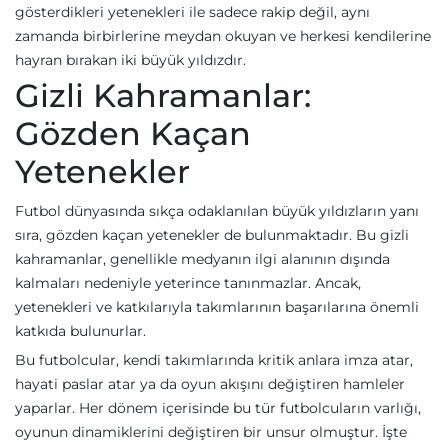
gösterdikleri yetenekleri ile sadece rakip değil, aynı
zamanda birbirlerine meydan okuyan ve herkesi kendilerine
hayran bırakan iki büyük yıldızdır.
Gizli Kahramanlar:
Gözden Kaçan
Yetenekler
Futbol dünyasında sıkça odaklanılan büyük yıldızların yanı
sıra, gözden kaçan yetenekler de bulunmaktadır. Bu gizli
kahramanlar, genellikle medyanın ilgi alanının dışında
kalmaları nedeniyle yeterince tanınmazlar. Ancak,
yetenekleri ve katkılarıyla takımlarının başarılarına önemli
katkıda bulunurlar.
Bu futbolcular, kendi takımlarında kritik anlara imza atar,
hayati paslar atar ya da oyun akışını değiştiren hamleler
yaparlar. Her dönem içerisinde bu tür futbolcuların varlığı,
oyunun dinamiklerini değiştiren bir unsur olmuştur. İşte