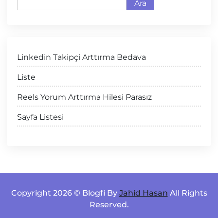
Ara
Linkedin Takipçi Arttırma Bedava
Liste
Reels Yorum Arttırma Hilesi Parasız
Sayfa Listesi
Copyright 2026 © Blogfi By
Jahid Hasan
All Rights
Reserved.