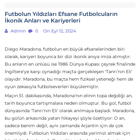
Futbolun Yıldızları Efsane Futbolcuların
İkonik Anları ve Kariyerleri
Admin
0
On Eyl 12, 2024
Diego Maradona, futbolun en büyük efsanelerinden biri
olarak, kariyeri boyunca bir dizi ikonik anıya imza atmıştır.
Bu anların en ünlüsü ise 1986 Dünya Kupası çeyrek finalinde
İngiltere'ye karşı oynadığı maçta gerçekleşen 'Tanrı’nın Eli'
olayıdır. Maradona, bu maçta hem fiziksel yeteneği hem de
oyun zekasıyla futbolseverleri büyülemiştir.
Maçın 51. dakikasında, Maradona'nın elinin topa değdiği an,
tarih boyunca tartışmalara neden olmuştur. Bu gol, futbol
dünyasında 'Tanrı’nın Eli' olarak anılmaya başladı. Maradona,
bu golün arkasında yatan hikayeyi şöyle özetliyor: O an,
sadece benim değil, aynı zamanda Arjantin için de çok
önemliydi. Futbolun Yıldızları arasında yerimizi almak için