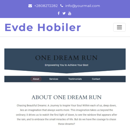
Skip
+2808272282
info@yourmail.com
to
content
Evde Hobiler