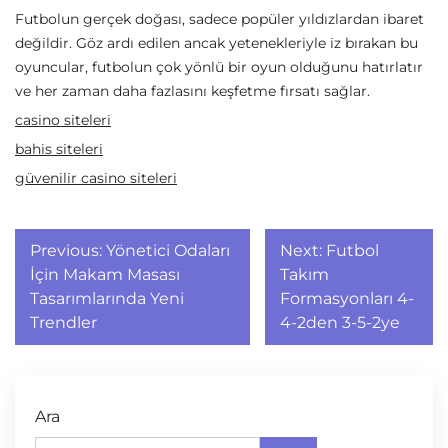
Futbolun gerçek doğası, sadece popüler yıldızlardan ibaret
değildir. Göz ardı edilen ancak yetenekleriyle iz bırakan bu
oyuncular, futbolun çok yönlü bir oyun olduğunu hatırlatır
ve her zaman daha fazlasını keşfetme fırsatı sağlar.
casino siteleri
bahis siteleri
güvenilir casino siteleri
Yazı
Previous:
Yönetici Odaları
Next:
Futbol
gezinmesi
İçin Makam Masası
Takım
Tasarımlarında Yeni
Formasyonları 4-
Trendler
4-2den 3-5-2ye
Ara