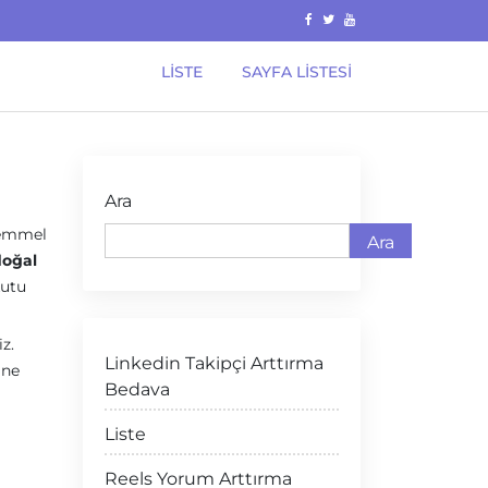
LISTE
SAYFA LISTESI
Ara
ükemmel
Ara
doğal
kutu
iz.
Linkedin Takipçi Arttırma
ine
Bedava
Liste
Reels Yorum Arttırma