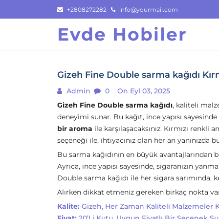
Skip
+2808272282
info@yourmail.com
to
Evde Hobiler
content
Gizeh Fine Double sarma kağıdı Kırmı
Admin
0
On Eyl 03, 2025
Gizeh Fine Double sarma kağıdı
, kaliteli ma
deneyimi sunar. Bu kağıt, ince yapısı sayesinde 
bir aroma
ile karşılaşacaksınız. Kırmızı renkli 
seçeneği ile, ihtiyacınız olan her an yanınızda bu
Bu sarma kağıdının en büyük avantajlarından bi
Ayrıca, ince yapısı sayesinde, sigaranızın yanma
Double sarma kağıdı ile her sigara sarımında, ke
Alırken dikkat etmeniz gereken birkaç nokta var
Kalite:
Gizeh, Her Zaman Kaliteli Malzemeler Ku
Fiyat:
20’li Kutu, Uygun Fiyatlı Bir Seçenek Su