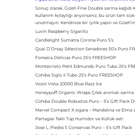
Sonuç olarak, Gizeh Fine Double sarma kağıdı Kır
kullanım kolaylığı arıyorsanız, bu ürün tam si
unutmayın. Kendinize bir iyilik yapın ve Gizeh’in
Luvin Raspberry Sigarillo
Candlelight Sumatra Corona Puro 5’s
Quai D’Orsay Sélection Senadores 50’s Puro 
Fonseca Delicias Puro 25’s FREESHOP
Montecristo Petit Edmundo Puro Tubo 25’s F
Cohiba Siglo II Tubo 25’s Puro FREESHOP
Vozol Vista 20000 Blue Razz İce
Honeypuff Organic Wraps Çilek aromalı sarma 
Cohiba Double Robustos Puro – 5’s Gift Pack 
Marvel Compact X sigara – Mandalina ve Elma 
Partagas Tekli Tüp Humidor ve Küllük seti
Jose L. Piedra 5 Conservas Puro – 5’s Gift Pack