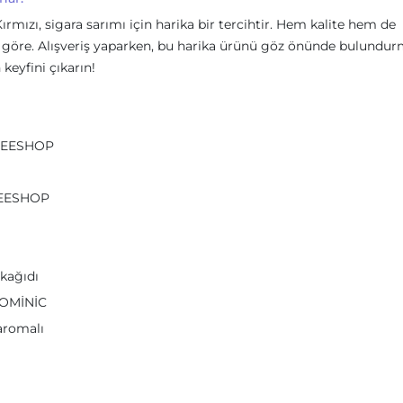
mızı, sigara sarımı için harika bir tercihtir. Hem kalite hem de
ze göre. Alışveriş yaparken, bu harika ürünü göz önünde bulundur
 keyfini çıkarın!
FREESHOP
REESHOP
kağıdı
DOMİNİC
aromalı