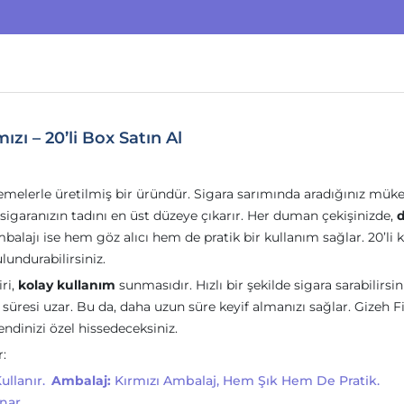
zı – 20’li Box Satın Al
lzemelerle üretilmiş bir üründür. Sigara sarımında aradığınız m
sigaranızın tadını en üst düzeye çıkarır. Her duman çekişinizde,
ambalajı ise hem göz alıcı hem de pratik bir kullanım sağlar. 20’li 
lundurabilirsiniz.
ri,
kolay kullanım
sunmasıdır. Hızlı bir şekilde sigara sarabilirsin
 süresi uzar. Bu da, daha uzun süre keyif almanızı sağlar. Gizeh F
ndinizi özel hissedeceksiniz.
:
llanır.
Ambalaj:
Kırmızı Ambalaj, Hem Şık Hem De Pratik.
nar.