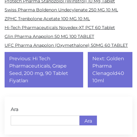
Protech Pharma Stanozolol (Winstrol) 10 Mg Tablet
Swiss Pharma Boldenon Undecylenate 250 MG 10 ML
ZPHC Trenbolone Acetate 100 MG 10 ML
Hi-Tech Pharmaceuticals Novedex-XT PCT 60 Tablet
Glin Pharma Anapolon 50 MG 100 TABLET
UFC Pharma Anapolon (Oxymethalone) 50MG 60 TABLET
Yazı
Previous:
Hi Tech
Next:
Golden
gezinmesi
Pharmaceuticals, Grape
Pharma
Seed, 200 mg, 90 Tablet
Clenagold40
Fiyatları
10ml
Ara
Ara