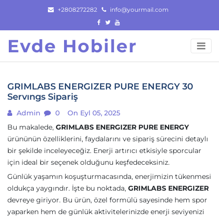
Skip
+2808272282
info@yourmail.com
to
content
Evde Hobiler
GRIMLABS ENERGIZER PURE ENERGY 30
Servıngs Sipariş
Admin
0
On Eyl 05, 2025
Bu makalede,
GRIMLABS ENERGIZER PURE ENERGY
ürününün özelliklerini, faydalarını ve sipariş sürecini detaylı
bir şekilde inceleyeceğiz. Enerji artırıcı etkisiyle sporcular
için ideal bir seçenek olduğunu keşfedeceksiniz.
Günlük yaşamın koşuşturmacasında, enerjimizin tükenmesi
oldukça yaygındır. İşte bu noktada,
GRIMLABS ENERGIZER
devreye giriyor. Bu ürün, özel formülü sayesinde hem spor
yaparken hem de günlük aktivitelerinizde enerji seviyenizi