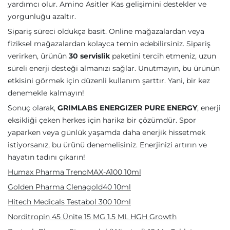
yardımcı olur. Amino Asitler Kas gelişimini destekler ve
yorgunluğu azaltır.
Sipariş süreci oldukça basit. Online mağazalardan veya
fiziksel mağazalardan kolayca temin edebilirsiniz. Sipariş
verirken, ürünün
30 servislik
paketini tercih etmeniz, uzun
süreli enerji desteği almanızı sağlar. Unutmayın, bu ürünün
etkisini görmek için düzenli kullanım şarttır. Yani, bir kez
denemekle kalmayın!
Sonuç olarak,
GRIMLABS ENERGIZER PURE ENERGY
, enerji
eksikliği çeken herkes için harika bir çözümdür. Spor
yaparken veya günlük yaşamda daha enerjik hissetmek
istiyorsanız, bu ürünü denemelisiniz. Enerjinizi artırın ve
hayatın tadını çıkarın!
Humax Pharma TrenoMAX-A100 10ml
Golden Pharma Clenagold40 10ml
Hitech Medicals Testabol 300 10ml
Norditropin 45 Ünite 15 MG 1.5 ML HGH Growth