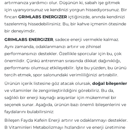
artırmanıza yardımcı olur. Düşünün ki, sabah işe gitmek
için uyanıyorsunuz ve kendinizi yorgun hissediyorsunuz. Bir
fincan
GRIMLABS ENERGIZER
içtiğinizde, anında kendinizi
tazelenmiş hissedebilirsiniz. Bu, bir kahve içmenin ötesinde
bir deneyimdir.
GRIMLABS ENERGIZER
, sadece enerji vermekle kalmaz.
Aynı zamanda, odaklanmanızı artırır ve zihinsel
performansınızı destekler. Özellikle sporcular için bu, çok
önemlidir. Çünkü antrenman sırasında dikkat dağınıklığı,
performansı olumsuz etkileyebilir. İşte bu yüzden, bu ürünü
tercih etmek, spor salonundaki verimliliğinizi artırabilir.
Ürünün içerik listesine göz atacak olursak,
doğal bileşenler
ve vitaminler ile zenginleştirildiğini görebiliriz. Bu da,
sağlıklı bir enerji kaynağı arayanlar için mükemmel bir
seçenek sunar. Aşağıda, ürünün bazı önemli bileşenlerini ve
faydalarını bulabilirsiniz:
Bileşen Fayda Kafein Enerji artırır ve odaklanmayı destekler.
B Vitaminleri Metabolizmayı hızlandırır ve enerji üretimine