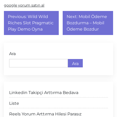
google yorum satın al
Yazı
Previous:
Wild Wild
Next:
Mobil Ödeme
gezinmesi
Riches Slot Pragmatic
Bozdurma – Mobil
Play Demo Oyna
Ödeme Bozdur
Ara
Ara
Linkedin Takipçi Arttırma Bedava
Liste
Reels Yorum Arttırma Hilesi Parasız