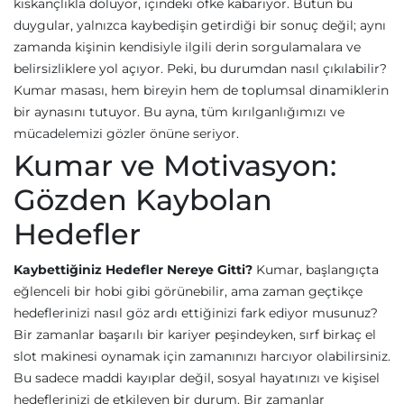
kıskançlıkla doluyor, içindeki öfke kabarıyor. Bütün bu
duygular, yalnızca kaybedişin getirdiği bir sonuç değil; aynı
zamanda kişinin kendisiyle ilgili derin sorgulamalara ve
belirsizliklere yol açıyor. Peki, bu durumdan nasıl çıkılabilir?
Kumar masası, hem bireyin hem de toplumsal dinamiklerin
bir aynasını tutuyor. Bu ayna, tüm kırılganlığımızı ve
mücadelemizi gözler önüne seriyor.
Kumar ve Motivasyon:
Gözden Kaybolan
Hedefler
Kaybettiğiniz Hedefler Nereye Gitti?
Kumar, başlangıçta
eğlenceli bir hobi gibi görünebilir, ama zaman geçtikçe
hedeflerinizi nasıl göz ardı ettiğinizi fark ediyor musunuz?
Bir zamanlar başarılı bir kariyer peşindeyken, sırf birkaç el
slot makinesi oynamak için zamanınızı harcıyor olabilirsiniz.
Bu sadece maddi kayıplar değil, sosyal hayatınızı ve kişisel
hedeflerinizi de etkileyen bir durum. Bir zamanlar