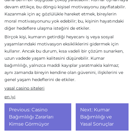
devam ettikçe, bu döngü kişisel motivasyonu zayıflatabilir.
Kazanmak için aç gözlülükle hareket etmek, bireylerin
moral motivasyonunu yok edebilir; bu, kişinin hayatındaki
diğer hedeflere ulaşma isteğini de etkiler.
Birçok kişi, kumarın getirdiği heyecanı iş veya sosyal
yaşamlarındaki motivasyon eksikliklerini gidermek için
kullanır. Ancak bu durum, kısa vadeli bir çözüm sunarken,
uzun vadede yaşam kalitesini düşürebilir. Kumar
bağımlılığı, yalnızca maddi kayıplar yaratmakla kalmaz;
aynı zamanda bireyin kendine olan güvenini, ilişkilerini ve
genel yaşam hedeflerini de etkiler.
yasal casino siteleri
en iyi
Yazı
Previous:
Casino
Next:
Kumar
gezinmesi
Bağımlılığı Zararları
Bağımlılığı ve
Kimse Görmüyor
Yasal Sonuçlar