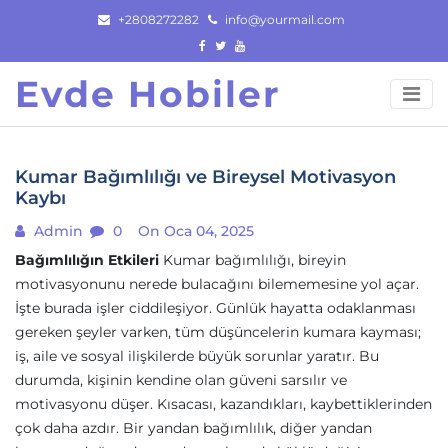
Skip
+2808272282
info@yourmail.com
to
content
Evde Hobiler
Kumar Bağımlılığı ve Bireysel Motivasyon
Kaybı
Admin
0
On Oca 04, 2025
Bağımlılığın Etkileri
Kumar bağımlılığı, bireyin
motivasyonunu nerede bulacağını bilememesine yol açar.
İşte burada işler ciddileşiyor. Günlük hayatta odaklanması
gereken şeyler varken, tüm düşüncelerin kumara kayması;
iş, aile ve sosyal ilişkilerde büyük sorunlar yaratır. Bu
durumda, kişinin kendine olan güveni sarsılır ve
motivasyonu düşer. Kısacası, kazandıkları, kaybettiklerinden
çok daha azdır. Bir yandan bağımlılık, diğer yandan