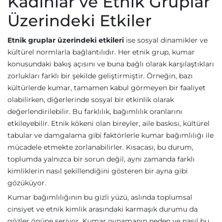
Kadınlar ve Etnik Gruplar
Üzerindeki Etkiler
Etnik gruplar üzerindeki etkileri
ise sosyal dinamikler ve
kültürel normlarla bağlantılıdır. Her etnik grup, kumar
konusundaki bakış açısını ve buna bağlı olarak karşılaştıkları
zorlukları farklı bir şekilde geliştirmiştir. Örneğin, bazı
kültürlerde kumar, tamamen kabul görmeyen bir faaliyet
olabilirken, diğerlerinde sosyal bir etkinlik olarak
değerlendirilebilir. Bu farklılık, bağımlılık oranlarını
etkileyebilir. Etnik kökeni olan bireyler, aile baskısı, kültürel
tabular ve damgalama gibi faktörlerle kumar bağımlılığı ile
mücadele etmekte zorlanabilirler. Kısacası, bu durum,
toplumda yalnızca bir sorun değil, aynı zamanda farklı
kimliklerin nasıl şekillendiğini gösteren bir ayna gibi
gözüküyor.
Kumar bağımlılığının bu gizli yüzü, aslında toplumsal
cinsiyet ve etnik kimlik arasındaki karmaşık durumu da
gözler önüne seriyor. Kumar oynamanın neden ve nasıl bu