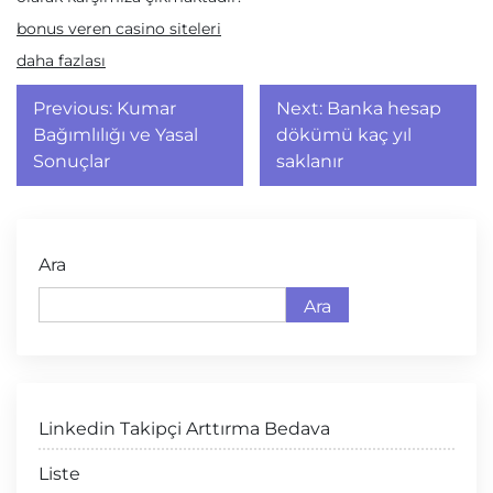
bonus veren casino siteleri
daha fazlası
Yazı
Previous:
Kumar
Next:
Banka hesap
gezinmesi
Bağımlılığı ve Yasal
dökümü kaç yıl
Sonuçlar
saklanır
Ara
Ara
Linkedin Takipçi Arttırma Bedava
Liste