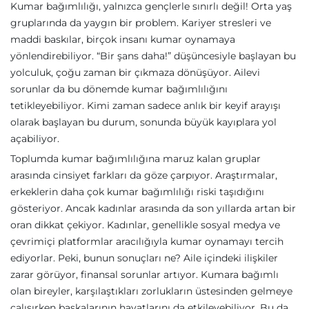
Kumar bağımlılığı, yalnızca gençlerle sınırlı değil! Orta yaş
gruplarında da yaygın bir problem. Kariyer stresleri ve
maddi baskılar, birçok insanı kumar oynamaya
yönlendirebiliyor. “Bir şans daha!” düşüncesiyle başlayan bu
yolculuk, çoğu zaman bir çıkmaza dönüşüyor. Ailevi
sorunlar da bu dönemde kumar bağımlılığını
tetikleyebiliyor. Kimi zaman sadece anlık bir keyif arayışı
olarak başlayan bu durum, sonunda büyük kayıplara yol
açabiliyor.
Toplumda kumar bağımlılığına maruz kalan gruplar
arasında cinsiyet farkları da göze çarpıyor. Araştırmalar,
erkeklerin daha çok kumar bağımlılığı riski taşıdığını
gösteriyor. Ancak kadınlar arasında da son yıllarda artan bir
oran dikkat çekiyor. Kadınlar, genellikle sosyal medya ve
çevrimiçi platformlar aracılığıyla kumar oynamayı tercih
ediyorlar. Peki, bunun sonuçları ne? Aile içindeki ilişkiler
zarar görüyor, finansal sorunlar artıyor. Kumara bağımlı
olan bireyler, karşılaştıkları zorlukların üstesinden gelmeye
çalışırken başkalarının hayatlarını da etkileyebiliyor. Bu da