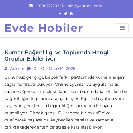
Skip
+2808272282
info@yourmail.com
to
content
Evde Hobiler
Kumar Bağımlılığı ve Toplumda Hangi
Gruplar Etkileniyor
Admin
0
On Oca 04, 2025
Günümüz gençliği, birçok farklı platformda kumara erişim
sağlama fırsatı buluyor. Online oyunlar ve uygulamalar,
sadece eğlence amaçlı kullanılırken, bazen daha tehlikeli bir
bağımlılığın kapılarını aralayabiliyor. Eğitim hayatına yeni
başlayan gençler, bu bağımlılığın sarmalına kolayca
düşebiliyor. Birçok genç, “Bu sadece bir oyun!” diye
düşünerek başlasa da, kaybedilen paralar ve zamanla
birlikte giderek artan bir stresle karşılaşabiliyor.