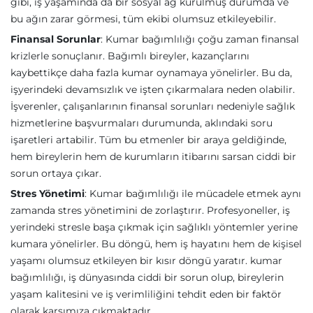
gibi, iş yaşamında da bir sosyal ağ kurulmuş durumda ve
bu ağın zarar görmesi, tüm ekibi olumsuz etkileyebilir.
Finansal Sorunlar
: Kumar bağımlılığı çoğu zaman finansal
krizlerle sonuçlanır. Bağımlı bireyler, kazançlarını
kaybettikçe daha fazla kumar oynamaya yönelirler. Bu da,
işyerindeki devamsızlık ve işten çıkarmalara neden olabilir.
İşverenler, çalışanlarının finansal sorunları nedeniyle sağlık
hizmetlerine başvurmaları durumunda, aklındaki soru
işaretleri artabilir. Tüm bu etmenler bir araya geldiğinde,
hem bireylerin hem de kurumların itibarını sarsan ciddi bir
sorun ortaya çıkar.
Stres Yönetimi
: Kumar bağımlılığı ile mücadele etmek aynı
zamanda stres yönetimini de zorlaştırır. Profesyoneller, iş
yerindeki stresle başa çıkmak için sağlıklı yöntemler yerine
kumara yönelirler. Bu döngü, hem iş hayatını hem de kişisel
yaşamı olumsuz etkileyen bir kısır döngü yaratır. kumar
bağımlılığı, iş dünyasında ciddi bir sorun olup, bireylerin
yaşam kalitesini ve iş verimliliğini tehdit eden bir faktör
olarak karşımıza çıkmaktadır.