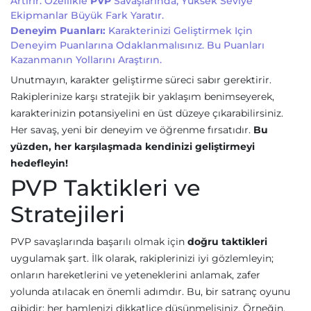
Artırır. Özellikle
PVP
Savaşlarında, Yüksek Seviye
Ekipmanlar Büyük Fark Yaratır.
Deneyim Puanları:
Karakterinizi Geliştirmek Için
Deneyim Puanlarına Odaklanmalısınız. Bu Puanları
Kazanmanın Yollarını Araştırın.
Unutmayın, karakter geliştirme süreci sabır gerektirir.
Rakiplerinize karşı stratejik bir yaklaşım benimseyerek,
karakterinizin potansiyelini en üst düzeye çıkarabilirsiniz.
Her savaş, yeni bir deneyim ve öğrenme fırsatıdır.
Bu
yüzden, her karşılaşmada kendinizi geliştirmeyi
hedefleyin!
PVP Taktikleri ve
Stratejileri
PVP savaşlarında başarılı olmak için
doğru taktikleri
uygulamak şart. İlk olarak, rakiplerinizi iyi gözlemleyin;
onların hareketlerini ve yeteneklerini anlamak, zafer
yolunda atılacak en önemli adımdır. Bu, bir satranç oyunu
gibidir; her hamlenizi dikkatlice düşünmelisiniz. Örneğin,