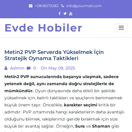
Skip
+2808272282
info@yourmail.com
to
content
Evde Hobiler
Metin2 PVP Serverda Yükselmek İçin
Stratejik Oynama Taktikleri
Admin
0
On May 09, 2025
Metin2 PVP sunucularında başarıya ulaşmak, sadece
yetenek değil, aynı zamanda doğru stratejilerle de
mümkündür.
Oyun dünyasında daha etkili bir şekilde
yükselmek için, belirli taktikleri ve ipuçlarını benimsemek
büyük önem taşır. Öncelikle,
karakter seçimi
kritik bir
adımdır. PVP ortamında hangi karakterlerin daha avantajlı
olduğunu bilmek, rakiplerinizi geride bırakmak için size
büyük bir avantaj sağlar. Örneğin,
Sura
ve
Shaman
gibi