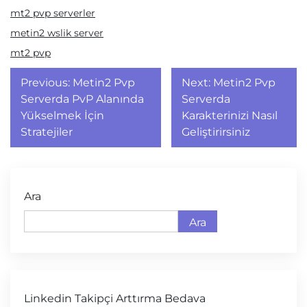
mt2 pvp serverler
metin2 wslik server
mt2 pvp
Yazı
Previous:
Metin2 Pvp
Next:
Metin2 Pvp
gezinmesi
Serverda PvP Alanında
Serverda
Yükselmek İçin
Karakterinizi Nasıl
Stratejiler
Geliştirirsiniz
Ara
Ara
Linkedin Takipçi Arttırma Bedava