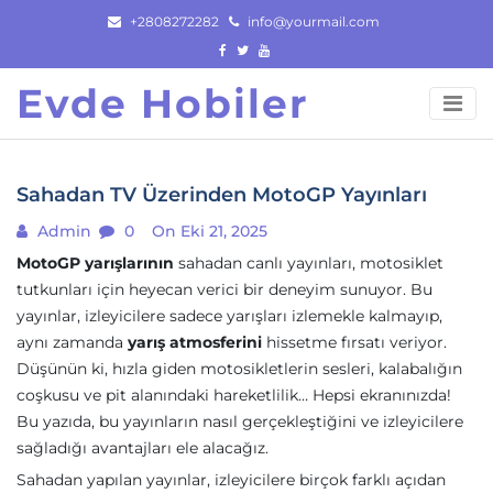
Skip
+2808272282
info@yourmail.com
to
content
Evde Hobiler
Sahadan TV Üzerinden MotoGP Yayınları
Admin
0
On Eki 21, 2025
MotoGP yarışlarının
sahadan canlı yayınları, motosiklet
tutkunları için heyecan verici bir deneyim sunuyor. Bu
yayınlar, izleyicilere sadece yarışları izlemekle kalmayıp,
aynı zamanda
yarış atmosferini
hissetme fırsatı veriyor.
Düşünün ki, hızla giden motosikletlerin sesleri, kalabalığın
coşkusu ve pit alanındaki hareketlilik… Hepsi ekranınızda!
Bu yazıda, bu yayınların nasıl gerçekleştiğini ve izleyicilere
sağladığı avantajları ele alacağız.
Sahadan yapılan yayınlar, izleyicilere birçok farklı açıdan