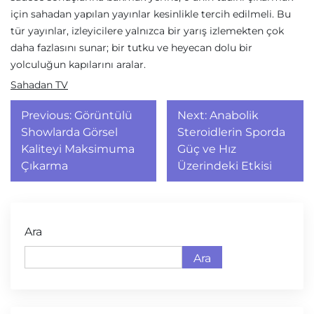
için sahadan yapılan yayınlar kesinlikle tercih edilmeli. Bu
tür yayınlar, izleyicilere yalnızca bir yarış izlemekten çok
daha fazlasını sunar; bir tutku ve heyecan dolu bir
yolculuğun kapılarını aralar.
Sahadan TV
Yazı
Previous:
Görüntülü
Next:
Anabolik
gezinmesi
Showlarda Görsel
Steroidlerin Sporda
Kaliteyi Maksimuma
Güç ve Hız
Çıkarma
Üzerindeki Etkisi
Ara
Ara