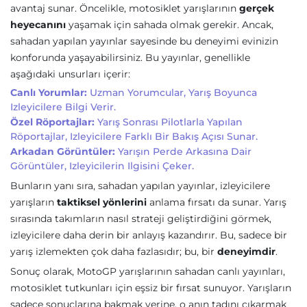
avantaj sunar. Öncelikle, motosiklet yarışlarının
gerçek
heyecanını
yaşamak için sahada olmak gerekir. Ancak,
sahadan yapılan yayınlar sayesinde bu deneyimi evinizin
konforunda yaşayabilirsiniz. Bu yayınlar, genellikle
aşağıdaki unsurları içerir:
Canlı Yorumlar:
Uzman Yorumcular, Yarış Boyunca
Izleyicilere Bilgi Verir.
Özel Röportajlar:
Yarış Sonrası Pilotlarla Yapılan
Röportajlar, Izleyicilere Farklı Bir Bakış Açısı Sunar.
Arkadan Görüntüler:
Yarışın Perde Arkasına Dair
Görüntüler, Izleyicilerin Ilgisini Çeker.
Bunların yanı sıra, sahadan yapılan yayınlar, izleyicilere
yarışların
taktiksel yönlerini
anlama fırsatı da sunar. Yarış
sırasında takımların nasıl strateji geliştirdiğini görmek,
izleyicilere daha derin bir anlayış kazandırır. Bu, sadece bir
yarış izlemekten çok daha fazlasıdır; bu, bir
deneyimdir
.
Sonuç olarak, MotoGP yarışlarının sahadan canlı yayınları,
motosiklet tutkunları için eşsiz bir fırsat sunuyor. Yarışların
sadece sonuçlarına bakmak yerine, o anın tadını çıkarmak