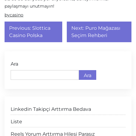
paylaşmayı unutmayın!
bycasino
Yazı
Previous:
Slottica
Next:
Puro Mağazası
gezinmesi
Casino Polska
Seçim Rehberi
Ara
Ara
Linkedin Takipçi Arttırma Bedava
Liste
Reels Yorum Arttırma Hilesi Parasız