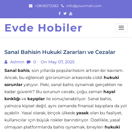
Skip
+2808272282
info@yourmail.com
to
content
Evde Hobiler
Sanal Bahisin Hukuki Zararları ve Cezalar
Admin
0
On May 07, 2025
Sanal bahis
, son yıllarda popülaritesini artıran bir kavram.
Ancak, bu eğlenceli görünümün arkasında ciddi
hukuki
sorunlar
yatıyor. Peki, sanal bahis oynamak gerçekten ne
kadar güvenli? Bu sorunun cevabı, çoğu zaman
hayal
kırıklığı
ve
kayıplar
ile sonuçlanabiliyor. Sanal bahis,
yalnızca kişisel değil, aynı zamanda finansal kayıplara da yol
açabilir. Yasal olarak, birçok ülkede
yasak
olan bu faaliyet,
kullanıcılar için büyük riskler barındırıyor. Özellikle, yasal
olmayan platformlarda bahis oynamak, bireyleri
hukuki