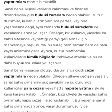
yaptırımlara
maruz bırakabilir.
Sanal bahis, kişisel verilerin çalınması ve finansal
dolandırıcılık gibi
hukuki zararlara
neden olabilir. Bu tür
durumlar, kullanıcıların yalnızca parasal kayıplar
yaşamasına değil, aynı zamanda
hukuki süreçlerle
de
karşılaşmalarına yol açar. Örneğin, bir kullanıcı, yasadışı bir
bahis sitesinde kaybettiği parayı geri almak için
mahkemeye başvurursa, bu süreç hem zaman hem de para
kaybı anlamına gelir. Ayrıca, bu tür platformlar,
kullanıcıların
kimlik bilgilerini
tehlikeye atabilir ve bu da
daha büyük sorunlara yol açabilir.
Sanal bahis, yasadışı olduğu durumlarda ciddi
cezai
yaptırımlara
neden olabilir. Ülkeden ülkeye değişen yasalar,
sanal bahis oynamayı suç sayabilir ve bu durumda
kullanıcılar
para cezası
veya hatta
hapiste yatma
riski ile
karşı karşıya kalabilir. Örneğin, bazı ülkelerde yasadışı bahis
oynamak, hapis cezası ile sonuçlanabilir. Bu nedenle, sanal
bahis oynamadan önce, yasal durumunuzu iyice