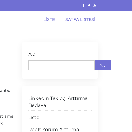
LISTE
SAYFA LISTESI
Ara
Ara
tanbul
Linkedin Takipçi Arttırma
Bedava
hatlama
Liste
rk
Reels Yorum Arttırma