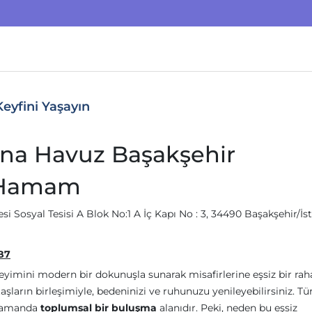
yfini Yaşayın
a Havuz Başakşehir
 Hamam
si Sosyal Tesisi A Blok No:1 A İç Kapı No : 3, 34490 Başakşehir/İs
B7
yimini modern bir dokunuşla sunarak misafirlerine eşsiz bir ra
aşların birleşimiyle, bedeninizi ve ruhunuzu yenileyebilirsiniz. Tü
ı zamanda
toplumsal bir buluşma
alanıdır. Peki, neden bu eşsiz