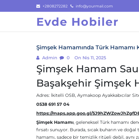
Skip
+2808272282
info@yourmail.com
to
Evde Hobiler
content
Şimşek Hamamında Türk Hamamı Ke
Admin
0
On Nis 11, 2025
Şimşek Hamam Saun
Başakşehir Şimşek
Adres: İkitelli OSB, Aymakoop Ayakkabıcılar Site
0538 691 57 04
https://maps.app.goo.gl/5J9hZWZowJhZgfD
Şimşek Hamamı
, geleneksel Türk hamamı dene
fırsatı sunuyor. Burada, sıcak buharın ve doğal t
hamamı, sadece bir temizlik ritüeli değil, ayn