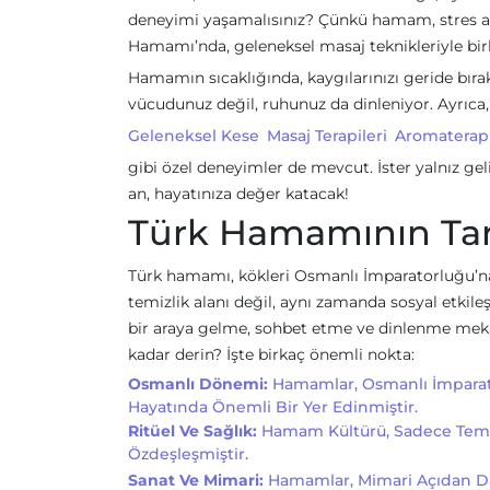
deneyimi yaşamalısınız? Çünkü hamam, stres atm
Hamamı’nda, geleneksel masaj teknikleriyle bir
Hamamın sıcaklığında, kaygılarınızı geride bıra
vücudunuz değil, ruhunuz da dinleniyor. Ayrıca
Geleneksel Kese
Masaj Terapileri
Aromaterapi
gibi özel deneyimler de mevcut. İster yalnız gel
an, hayatınıza değer katacak!
Türk Hamamının Tar
Türk hamamı, kökleri Osmanlı İmparatorluğu’na 
temizlik alanı değil, aynı zamanda sosyal etkil
bir araya gelme, sohbet etme ve dinlenme mekan
kadar derin? İşte birkaç önemli nokta:
Osmanlı Dönemi:
Hamamlar, Osmanlı İmparato
Hayatında Önemli Bir Yer Edinmiştir.
Ritüel Ve Sağlık:
Hamam Kültürü, Sadece Temizl
Özdeşleşmiştir.
Sanat Ve Mimari:
Hamamlar, Mimari Açıdan Da G