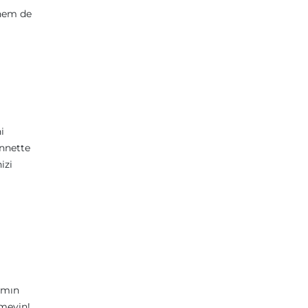
 hem de
i
ennette
izi
şamın
tmeyin!