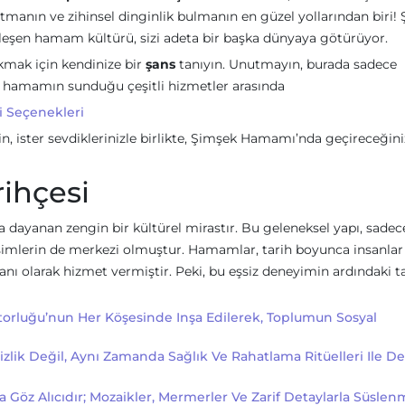
anın ve zihinsel dinginlik bulmanın en güzel yollarından biri!
leşen hamam kültürü, sizi adeta bir başka dünyaya götürüyor.
kmak için kendinize bir
şans
tanıyın. Unutmayın, burada sadece
, hamamın sunduğu çeşitli hizmetler arasında
 Seçenekleri
in, ister sevdiklerinizle birlikte, Şimşek Hamamı’nda geçireceğini
ihçesi
dayanan zengin bir kültürel mirastır. Bu geleneksel yapı, sadece
eşimlerin de merkezi olmuştur. Hamamlar, tarih boyunca insanlar 
ı olarak hizmet vermiştir. Peki, bu eşsiz deneyimin ardındaki t
rluğu’nun Her Köşesinde Inşa Edilerek, Toplumun Sosyal
ik Değil, Aynı Zamanda Sağlık Ve Rahatlama Ritüelleri Ile De
öz Alıcıdır; Mozaikler, Mermerler Ve Zarif Detaylarla Süslenmi