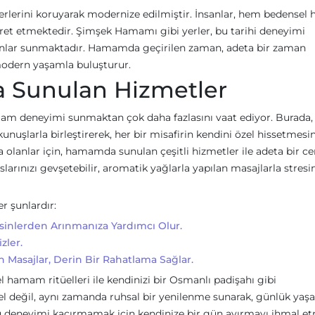
lerini koruyarak modernize edilmiştir. İnsanlar, hem bedensel
yaret etmektedir. Şimşek Hamamı gibi yerler, bu tarihi deneyimi
anlar sunmaktadır. Hamamda geçirilen zaman, adeta bir zaman
modern yaşamla buluşturur.
 Sunulan Hizmetler
am deneyimi sunmaktan çok daha fazlasını vaat ediyor. Burada,
şlarla birleştirerek, her bir misafirin kendini özel hissetmesin
a olanlar için, hamamda sunulan çeşitli hizmetler ile adeta bir c
slarınızı gevşetebilir, aromatik yağlarla yapılan masajlarla stresin
 şunlardır:
sinlerden Arınmanıza Yardımcı Olur.
zler.
n Masajlar, Derin Bir Rahatlama Sağlar.
hamam ritüelleri ile kendinizi bir Osmanlı padişahı gibi
ksel değil, aynı zamanda ruhsal bir yenilenme sunarak, günlük ya
u deneyimi kaçırmamak için kendinize bir gün ayırmayı ihmal e