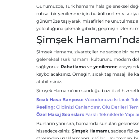
Günümüzde, Türk hamamı hala geleneksel değer
ruhsal bir yenilenme için bu kültürel mirası zi
günümüze taşıyarak, misafirlerine unutulmaz 
yolculuğuna çıkmak gibidir; geçmişin izlerini 
Şimşek Hamamı’nda
Şimşek Hamamı, ziyaretçilerine sadece bir ham
geleneksel Türk hamamı kültürünü modern dokunu
sağlıyoruz.
Rahatlama
ve
yenilenme
arayışınd
kaybolacaksınız. Örneğin, sıcak taş masajı ile ka
atabilirsiniz.
Şimşek Hamamı’nın sunduğu bazı özel hizmetler
Sıcak Hava Banyosu:
Vücudunuzu Isıtarak Tok
Peeling:
Cildinizi Canlandırır, Ölü Derileri Temi
Özel Masaj Seansları:
Farklı Tekniklerle Yapıla
Bunların yanı sıra, hamamda sunulan geleneksel 
hissedeceksiniz.
Şimşek Hamamı
, sadece fizi
stresinden uzaklaşmanızı sağlar. Unutmayın, b