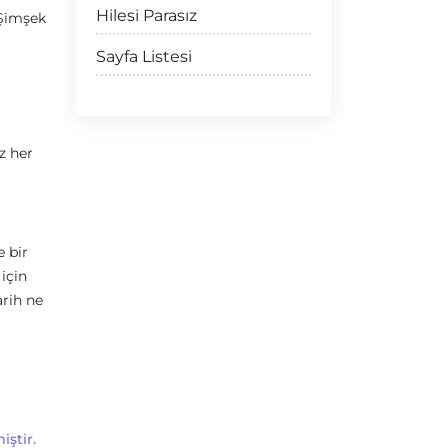
Hilesi Parasız
 Şimşek
Sayfa Listesi
z her
 bir
için
arih ne
ştir.