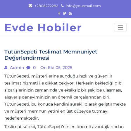
Skip
+2808272282
info@yourmail.com
to
content
Evde Hobiler
TütünSepeti Teslimat Memnuniyet
Değerlendirmesi
Admin
0
On Eki 05, 2025
TütünSepeti, müşterilerine sunduğu hızlı ve güvenilir
teslimat hizmeti ile dikkat çekiyor. Herkesin beklediği gibi,
siparişlerinizin zamanında ve eksiksiz bir şekilde ulaşması,
alışveriş deneyiminizin en önemli parçalarından biri.
TütünSepeti, bu konuda kendini sürekli olarak geliştirmekte
ve müşteri memnuniyetini en üst düzeyde tutmayı
hedeflemektedir.
Teslimat süreci, TütünSepeti’nin en önemli avantajlarından