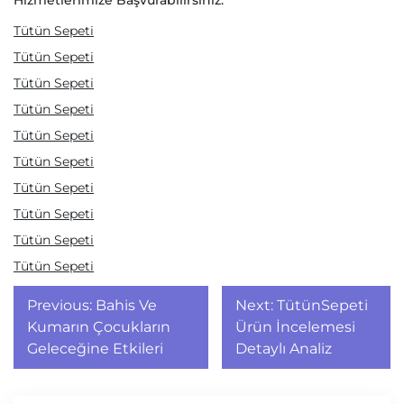
Hizmetlerimize Başvurabilirsiniz.
Tütün Sepeti
Tütün Sepeti
Tütün Sepeti
Tütün Sepeti
Tütün Sepeti
Tütün Sepeti
Tütün Sepeti
Tütün Sepeti
Tütün Sepeti
Tütün Sepeti
Yazı
Previous:
Bahis Ve
Next:
TütünSepeti
gezinmesi
Kumarın Çocukların
Ürün İncelemesi
Geleceğine Etkileri
Detaylı Analiz