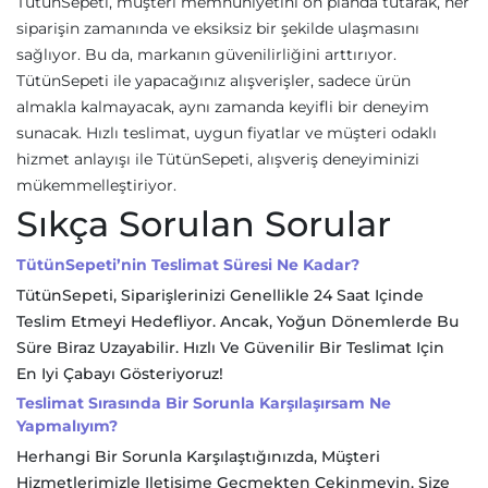
TütünSepeti, müşteri memnuniyetini ön planda tutarak, her
siparişin zamanında ve eksiksiz bir şekilde ulaşmasını
sağlıyor. Bu da, markanın güvenilirliğini arttırıyor.
TütünSepeti ile yapacağınız alışverişler, sadece ürün
almakla kalmayacak, aynı zamanda keyifli bir deneyim
sunacak. Hızlı teslimat, uygun fiyatlar ve müşteri odaklı
hizmet anlayışı ile TütünSepeti, alışveriş deneyiminizi
mükemmelleştiriyor.
Sıkça Sorulan Sorular
TütünSepeti’nin Teslimat Süresi Ne Kadar?
TütünSepeti, Siparişlerinizi Genellikle 24 Saat Içinde
Teslim Etmeyi Hedefliyor. Ancak, Yoğun Dönemlerde Bu
Süre Biraz Uzayabilir. Hızlı Ve Güvenilir Bir Teslimat Için
En Iyi Çabayı Gösteriyoruz!
Teslimat Sırasında Bir Sorunla Karşılaşırsam Ne
Yapmalıyım?
Herhangi Bir Sorunla Karşılaştığınızda, Müşteri
Hizmetlerimizle Iletişime Geçmekten Çekinmeyin. Size