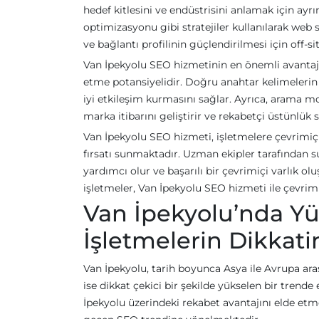
hedef kitlesini ve endüstrisini anlamak için ayrın
optimizasyonu gibi stratejiler kullanılarak web si
ve bağlantı profilinin güçlendirilmesi için off-si
Van İpekyolu SEO hizmetinin en önemli avantajla
etme potansiyelidir. Doğru anahtar kelimelerin ku
iyi etkileşim kurmasını sağlar. Ayrıca, arama mo
marka itibarını geliştirir ve rekabetçi üstünlük s
Van İpekyolu SEO hizmeti, işletmelere çevrimiçi
fırsatı sunmaktadır. Uzman ekipler tarafından s
yardımcı olur ve başarılı bir çevrimiçi varlık o
işletmeler, Van İpekyolu SEO hizmeti ile çevrimiç
Van İpekyolu’nda Yü
İşletmelerin Dikkat
Van İpekyolu, tarih boyunca Asya ile Avrupa ara
ise dikkat çekici bir şekilde yükselen bir trend
İpekyolu üzerindeki rekabet avantajını elde et