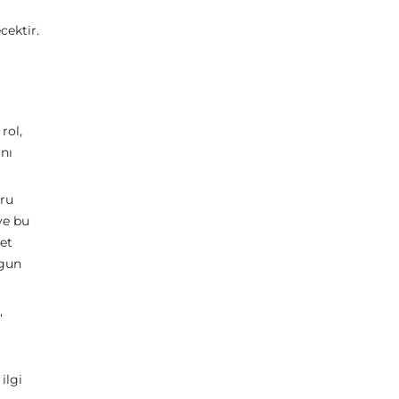
cektir.
rol,
nı
ğru
ve bu
yet
ygun
,
ilgi