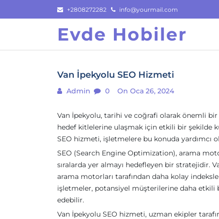
Skip
+2808272282
info@yourmail.com
to
Evde Hobiler
content
Van İpekyolu SEO Hizmeti
Admin
0
On Oca 26, 2024
Van İpekyolu, tarihi ve coğrafi olarak önemli bir
hedef kitlelerine ulaşmak için etkili bir şekild
SEO hizmeti, işletmelere bu konuda yardımcı ol
SEO (Search Engine Optimization), arama moto
sıralarda yer almayı hedefleyen bir stratejidir.
arama motorları tarafından daha kolay indeksl
işletmeler, potansiyel müşterilerine daha etkili 
edebilir.
Van İpekyolu SEO hizmeti, uzman ekipler tarafın