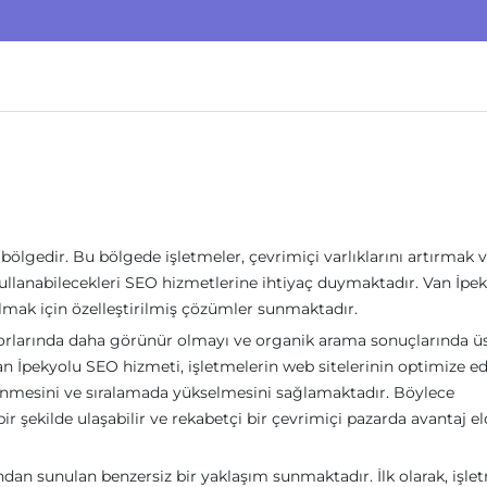
 bölgedir. Bu bölgede işletmeler, çevrimiçi varlıklarını artırmak 
e kullanabilecekleri SEO hizmetlerine ihtiyaç duymaktadır. Van İpe
mak için özelleştirilmiş çözümler sunmaktadır.
rlarında daha görünür olmayı ve organik arama sonuçlarında ü
 Van İpekyolu SEO hizmeti, işletmelerin web sitelerinin optimize ed
enmesini ve sıralamada yükselmesini sağlamaktadır. Böylece
bir şekilde ulaşabilir ve rekabetçi bir çevrimiçi pazarda avantaj e
dan sunulan benzersiz bir yaklaşım sunmaktadır. İlk olarak, işle