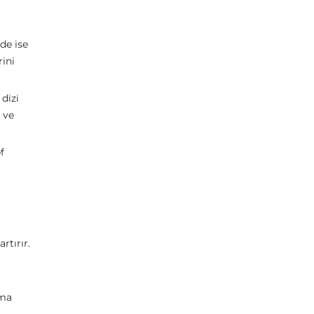
de ise
rini
dizi
r ve
f
rtırır.
ama