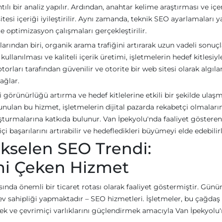
tılı bir analiz yapılır. Ardından, anahtar kelime araştırması ve içe
tesi içeriği iyileştirilir. Aynı zamanda, teknik SEO ayarlamaları ya
te optimizasyon çalışmaları gerçekleştirilir.
rından biri, organik arama trafiğini artırarak uzun vadeli sonuçl
llanılması ve kaliteli içerik üretimi, işletmelerin hedef kitlesiy
torları tarafından güvenilir ve otorite bir web sitesi olarak algıl
ağlar.
 görünürlüğü artırma ve hedef kitlelerine etkili bir şekilde ulaş
unulan bu hizmet, işletmelerin dijital pazarda rekabetçi olmaları
luşturmalarına katkıda bulunur. Van İpekyolu'nda faaliyet gösteren
i başarılarını artırabilir ve hedefledikleri büyümeyi elde edebilirl
kselen SEO Trendi:
ini Çeken Hizmet
sında önemli bir ticaret rotası olarak faaliyet göstermiştir. Gü
e ev sahipliği yapmaktadır – SEO hizmetleri. İşletmeler, bu çağdaş
mek ve çevrimiçi varlıklarını güçlendirmek amacıyla Van İpekyolu