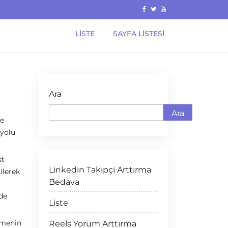
LISTE
SAYFA LISTESI
Ara
Ara
ve
kyolu
st
Linkedin Takipçi Arttırma
ilerek
Bedava
lde
Liste
tmenin
Reels Yorum Arttırma