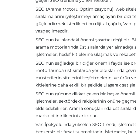
geçen SEO trendine yönelmektedir.
SEO (Arama Motoru Optimizasyonu), web siteleri
sıralamalarını iyileştirmeyi amaçlayan bir dizi te
güçlendirmek istedikleri bu dijital çağda, Van İ
vazgeçilmezdir.
SEO'nun bu alandaki önemi şaşırtıcı değildir. B
arama motorlarında üst sıralarda yer almadığı
işletmeler, hedef kitlelerine ulaşmak ve rekab
SEO'nun sağladığı bir diğer önemli fayda ise or
motorlarında üst sıralarda yer aldıklarında çevri
müşterilerin sitelerini keşfetmelerini ve ürün v
kitlelerine daha etkili bir şekilde ulaşarak satışları
SEO'nun gücüne dikkat çeken bir başka önemli n
işletmeler, sektördeki rakiplerinin önüne geçme
elde edebilirler. Arama sonuçlarında üst sıralard
marka bilinirliklerini artırırlar.
Van İpekyolu'nda yükselen SEO trendi, işletmele
benzersiz bir fırsat sunmaktadır. İşletmeler, b