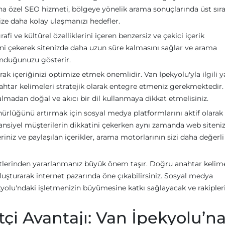
na özel SEO hizmeti, bölgeye yönelik arama sonuçlarında üst sır
ize daha kolay ulaşmanızı hedefler.
afi ve kültürel özelliklerini içeren benzersiz ve çekici içerik
atini çekerek sitenizde daha uzun süre kalmasını sağlar ve arama
sunduğunuzu gösterir.
rak içeriğinizi optimize etmek önemlidir. Van İpekyolu'yla ilgili 
nahtar kelimeleri stratejik olarak entegre etmeniz gerekmektedir.
almadan doğal ve akıcı bir dil kullanmaya dikkat etmelisiniz.
nürlüğünü artırmak için sosyal medya platformlarını aktif olarak
ansiyel müşterilerin dikkatini çekerken aynı zamanda web siteniz
riniz ve paylaşılan içerikler, arama motorlarının sizi daha değerli
tlerinden yararlanmanız büyük önem taşır. Doğru anahtar kelime
oluşturarak internet pazarında öne çıkabilirsiniz. Sosyal medya
ekyolu'ndaki işletmenizin büyümesine katkı sağlayacak ve rakipler
çi Avantajı: Van İpekyolu’n