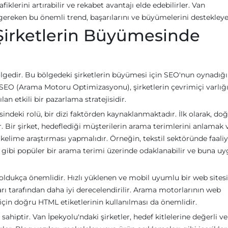
afiklerini artırabilir ve rekabet avantajı elde edebilirler. Van
ereken bu önemli trend, başarılarını ve büyümelerini destekleye
Şirketlerin Büyümesinde
ölgedir. Bu bölgedeki şirketlerin büyümesi için SEO'nun oynadığı 
SEO (Arama Motoru Optimizasyonu), şirketlerin çevrimiçi varlığı
an etkili bir pazarlama stratejisidir.
ndeki rolü, bir dizi faktörden kaynaklanmaktadır. İlk olarak, do
 Bir şirket, hedeflediği müşterilerin arama terimlerini anlamak 
kelime araştırması yapmalıdır. Örneğin, tekstil sektöründe faali
r” gibi popüler bir arama terimi üzerinde odaklanabilir ve buna u
 oldukça önemlidir. Hızlı yüklenen ve mobil uyumlu bir web sitesi
arı tarafından daha iyi derecelendirilir. Arama motorlarının web
i için doğru HTML etiketlerinin kullanılması da önemlidir.
ahiptir. Van İpekyolu'ndaki şirketler, hedef kitlelerine değerli ve 