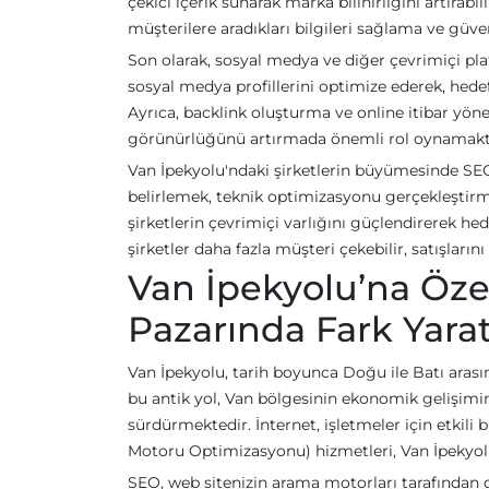
çekici içerik sunarak marka bilinirliğini artırabil
müşterilere aradıkları bilgileri sağlama ve güv
Son olarak, sosyal medya ve diğer çevrimiçi plat
sosyal medya profillerini optimize ederek, hedef
Ayrıca, backlink oluşturma ve online itibar yöne
görünürlüğünü artırmada önemli rol oynamakt
Van İpekyolu'ndaki şirketlerin büyümesinde SE
belirlemek, teknik optimizasyonu gerçekleştirm
şirketlerin çevrimiçi varlığını güçlendirerek he
şirketler daha fazla müşteri çekebilir, satışların
Van İpekyolu’na Öze
Pazarında Fark Yara
Van İpekyolu, tarih boyunca Doğu ile Batı arasın
bu antik yol, Van bölgesinin ekonomik gelişimin
sürdürmektedir. İnternet, işletmeler için etkil
Motoru Optimizasyonu) hizmetleri, Van İpekyolu
SEO, web sitenizin arama motorları tarafından da