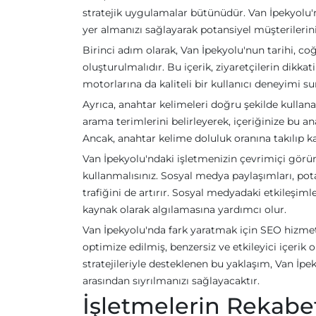
stratejik uygulamalar bütünüdür. Van İpekyolu'
yer almanızı sağlayarak potansiyel müşterilerin
Birinci adım olarak, Van İpekyolu'nun tarihi, coğr
oluşturulmalıdır. Bu içerik, ziyaretçilerin dikk
motorlarına da kaliteli bir kullanıcı deneyimi 
Ayrıca, anahtar kelimeleri doğru şekilde kullana
arama terimlerini belirleyerek, içeriğinize bu a
Ancak, anahtar kelime doluluk oranına takılıp k
Van İpekyolu'ndaki işletmenizin çevrimiçi görü
kullanmalısınız. Sosyal medya paylaşımları, pot
trafiğini de artırır. Sosyal medyadaki etkileşimle
kaynak olarak algılamasına yardımcı olur.
Van İpekyolu'nda fark yaratmak için SEO hizme
optimize edilmiş, benzersiz ve etkileyici içerik 
stratejileriyle desteklenen bu yaklaşım, Van İp
arasından sıyrılmanızı sağlayacaktır.
İşletmelerin Rekabet