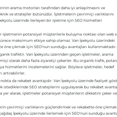
nin arama motorları tarafından daha iyi anlaşılmasını ve
knik ve stratejiler bütünüdür. İşletmelerin çevrimiçi varlıklarını
pekyolu üzerinde ilerleyen bir işletme için SEO hizmetleri
ir işletmenin potansiyel müşterilerle buluşma noktası olan web si
 sürece maksimum etkiye sahip olamaz. Van İpekyolu üzerindeki
ette öne çıkmak için SEO'nun sunduğu avantajları kullanmaktadır.
ganik trafiktir. Van İpekyolu üzerinden geçen işletmeler, arama
miçi olarak daha fazla ziyaretçi çekerler. Bu organik trafik, potan
eya hizmetlerini incelemelerini sağlar. Böylece işletmeler, hedef
 artırabilirler.
okta da rekabet avantajıdır. Van İpekyolu üzerinde faaliyet gös
k istediklerinde SEO stratejilerini uygulayarak bu rekabet avanta
a yer alarak, işletmeler potansiyel müşterilerin dikkatini çeker ve
rin çevrimiçi varlıklarını güçlendirmek ve rekabette öne çıkmak 
u çağdaş İpekyolu üzerinde ilerlemek için SEO'nun sunduğu avanta