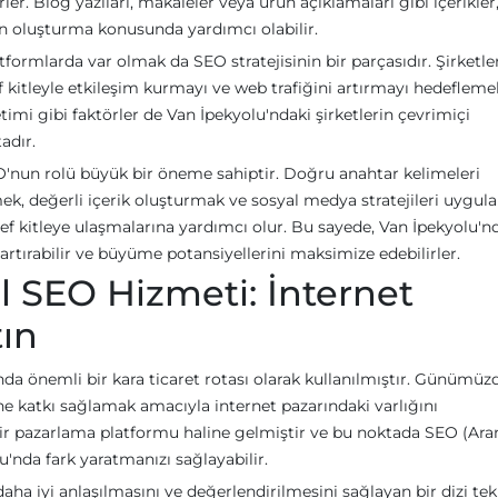
irler. Blog yazıları, makaleler veya ürün açıklamaları gibi içerikler
en oluşturma konusunda yardımcı olabilir.
formlarda var olmak da SEO stratejisinin bir parçasıdır. Şirketler
 kitleyle etkileşim kurmayı ve web trafiğini artırmayı hedeflemeli
timi gibi faktörler de Van İpekyolu'ndaki şirketlerin çevrimiçi
adır.
O'nun rolü büyük bir öneme sahiptir. Doğru anahtar kelimeleri
ek, değerli içerik oluşturmak ve sosyal medya stratejileri uygul
def kitleye ulaşmalarına yardımcı olur. Bu sayede, Van İpekyolu'n
ı artırabilir ve büyüme potansiyellerini maksimize edebilirler.
l SEO Hizmeti: İnternet
tın
da önemli bir kara ticaret rotası olarak kullanılmıştır. Günümüzd
e katkı sağlamak amacıyla internet pazarındaki varlığını
i bir pazarlama platformu haline gelmiştir ve bu noktada SEO (Ar
'nda fark yaratmanızı sağlayabilir.
ha iyi anlaşılmasını ve değerlendirilmesini sağlayan bir dizi tek