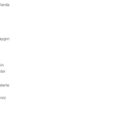
alarda
yaygın
in
 bir
lerle
iniz
a