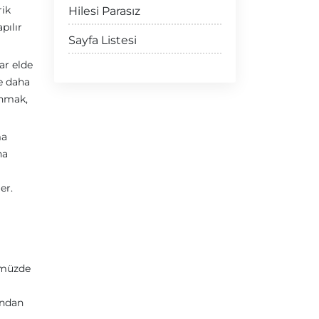
rik
Hilesi Parasız
pılır
Sayfa Listesi
ar elde
le daha
anmak,
ma
na
er.
nümüzde
'ndan