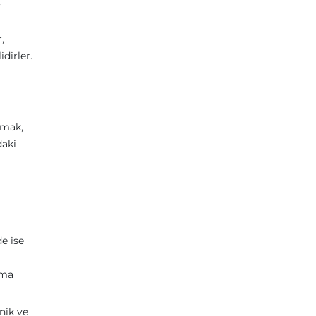
,
,
dirler.
amak,
daki
e ise
ama
nik ve