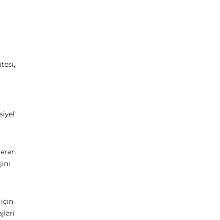
tesi,
siyel
teren
jını
için
jları