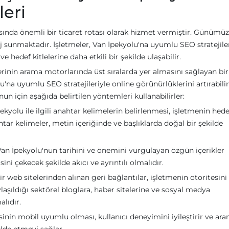
leri
sında önemli bir ticaret rotası olarak hizmet vermiştir. Günümüz
taj sunmaktadır. İşletmeler, Van İpekyolu'na uyumlu SEO stratejile
e hedef kitlelerine daha etkili bir şekilde ulaşabilir.
nin arama motorlarında üst sıralarda yer almasını sağlayan bir 
olu'na uyumlu SEO stratejileriyle online görünürlüklerini artırabili
nun için aşağıda belirtilen yöntemleri kullanabilirler:
kyolu ile ilgili anahtar kelimelerin belirlenmesi, işletmenin hede
htar kelimeler, metin içeriğinde ve başlıklarda doğal bir şekilde
 Van İpekyolu'nun tarihini ve önemini vurgulayan özgün içerikler
ini çekecek şekilde akıcı ve ayrıntılı olmalıdır.
web sitelerinden alınan geri bağlantılar, işletmenin otoritesini a
aylaşıldığı sektörel bloglara, haber sitelerine ve sosyal medya
lıdır.
inin mobil uyumlu olması, kullanıcı deneyimini iyileştirir ve ar