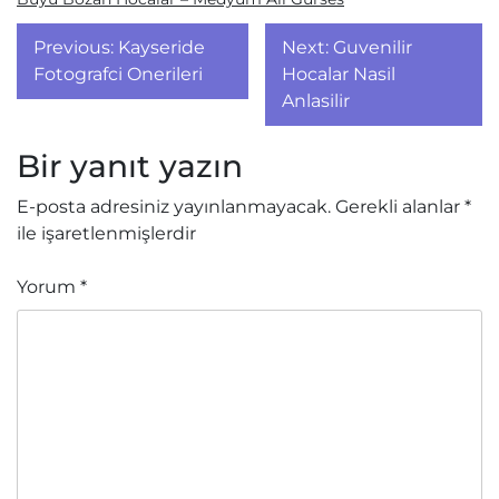
Yazı
Previous:
Kayseride
Next:
Guvenilir
gezinmesi
Fotografci Onerileri
Hocalar Nasil
Anlasilir
Bir yanıt yazın
E-posta adresiniz yayınlanmayacak.
Gerekli alanlar
*
ile işaretlenmişlerdir
Yorum
*