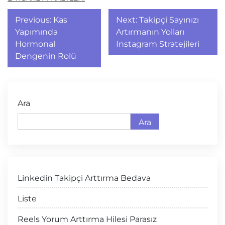
Yazı
Previous:
Kas
Next:
Takipçi Sayınızı
gezinmesi
Yapımında
Artırmanın Yolları
Hormonal
Instagram Stratejileri
Dengenin Rolü
Ara
Ara
Linkedin Takipçi Arttırma Bedava
Liste
Reels Yorum Arttırma Hilesi Parasız