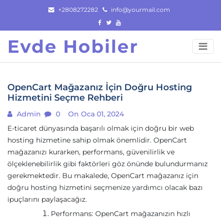
Skip
+2808272282
info@yourmail.com
to
content
Evde Hobiler
OpenCart Mağazanız İçin Doğru Hosting
Hizmetini Seçme Rehberi
Admin
0
On Oca 01, 2024
E-ticaret dünyasında başarılı olmak için doğru bir web
hosting hizmetine sahip olmak önemlidir. OpenCart
mağazanızı kurarken, performans, güvenilirlik ve
ölçeklenebilirlik gibi faktörleri göz önünde bulundurmanız
gerekmektedir. Bu makalede, OpenCart mağazanız için
doğru hosting hizmetini seçmenize yardımcı olacak bazı
ipuçlarını paylaşacağız.
Performans: OpenCart mağazanızın hızlı