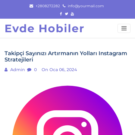
Skip
+2808272282
info@yourmail.com
to
content
Evde Hobiler
Takipçi Sayınızı Artırmanın Yolları Instagram
Stratejileri
Admin
0
On Oca 06, 2024