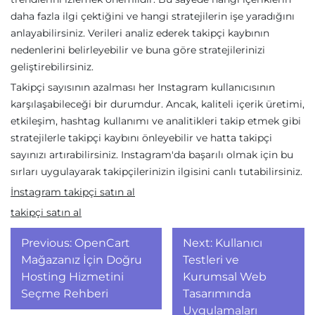
daha fazla ilgi çektiğini ve hangi stratejilerin işe yaradığını
anlayabilirsiniz. Verileri analiz ederek takipçi kaybının
nedenlerini belirleyebilir ve buna göre stratejilerinizi
geliştirebilirsiniz.
Takipçi sayısının azalması her Instagram kullanıcısının
karşılaşabileceği bir durumdur. Ancak, kaliteli içerik üretimi,
etkileşim, hashtag kullanımı ve analitikleri takip etmek gibi
stratejilerle takipçi kaybını önleyebilir ve hatta takipçi
sayınızı artırabilirsiniz. Instagram'da başarılı olmak için bu
sırları uygulayarak takipçilerinizin ilgisini canlı tutabilirsiniz.
İnstagram takipçi satın al
takipçi satın al
Yazı
Previous:
OpenCart
Next:
Kullanıcı
gezinmesi
Mağazanız İçin Doğru
Testleri ve
Hosting Hizmetini
Kurumsal Web
Seçme Rehberi
Tasarımında
Uygulamaları