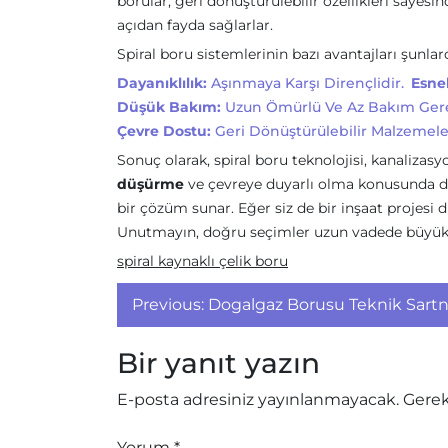
borular, geri dönüştürülebilir özellikleri saye
açıdan fayda sağlarlar.
Spiral boru sistemlerinin bazı avantajları şunlard
Dayanıklılık:
Aşınmaya Karşı Dirençlidir.
Esnek
Düşük Bakım:
Uzun Ömürlü Ve Az Bakım Gere
Çevre Dostu:
Geri Dönüştürülebilir Malzemeler
Sonuç olarak, spiral boru teknolojisi, kanalizasy
düşürme
ve çevreye duyarlı olma konusunda da ö
bir çözüm sunar. Eğer siz de bir inşaat projesi
Unutmayın, doğru seçimler uzun vadede büyük 
spiral kaynaklı çelik boru
Yazı
Previous:
Dogalgaz Borusu Teknik Sart
gezinmesi
Bir yanıt yazın
E-posta adresiniz yayınlanmayacak.
Gerek
Yorum
*