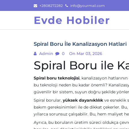
Skip
+2808272282
info@yourmail.com
to
Evde Hobiler
content
Spiral Boru İle Kanalizasyon Hatlari
Admin
0
On Mar 03, 2026
Spiral Boru ile K
Spiral boru teknolojisi
, kanalizasyon hatlarının
bu teknoloji neden bu kadar önemli? Kanalizasyon
güvenilir bir sistem, suyun doğru şekilde yönlend
Spiral borular,
yüksek dayanıklılık
ve esneklik s
bakım gereksinimleri ile de dikkat çekerler. Bu,
yıllarca sorunsuz çalışabilir. Bu, hem maliyet
Ayrıca, bu boruların üretim süreci oldukça çevre