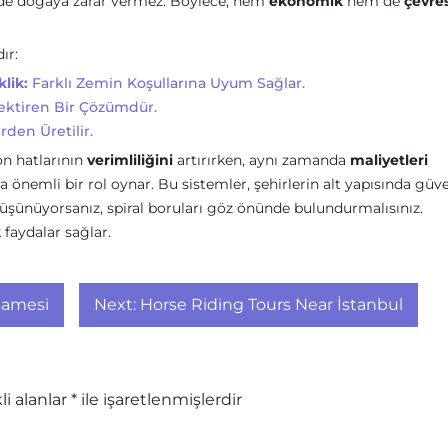
sinde doğaya zarar vermez. Böylece, hem
ekonomik
hem de
çevre
ır:
lik:
Farklı Zemin Koşullarına Uyum Sağlar.
ktiren Bir Çözümdür.
den Üretilir.
on hatlarının
verimliliğini
artırırken, aynı zamanda
maliyetleri
nemli bir rol oynar. Bu sistemler, şehirlerin alt yapısında güve
 düşünüyorsanız, spiral boruları göz önünde bulundurmalısınız.
faydalar sağlar.
namesi
Next:
Horse Riding Tours Near İstanbul
li alanlar
*
ile işaretlenmişlerdir