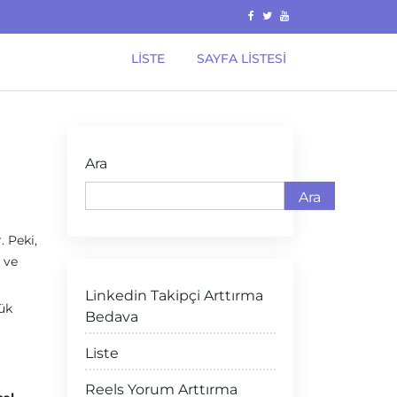
LISTE
SAYFA LISTESI
Ara
Ara
. Peki,
 ve
Linkedin Takipçi Arttırma
şük
Bedava
Liste
Reels Yorum Arttırma